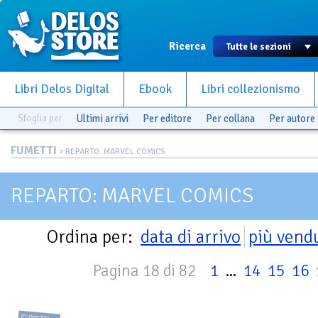
Ricerca
Libri Delos Digital
Ebook
Libri collezionismo
Sfoglia per
Ultimi arrivi
Per editore
Per collana
Per autore
FUMETTI
> REPARTO: MARVEL COMICS
REPARTO: MARVEL COMICS
Ordina per:
data di arrivo
più vend
Pagina 18 di 82
1
...
14
15
16