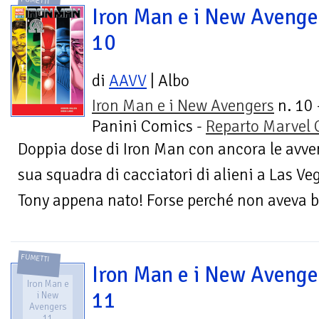
FUMETTI
Iron Man e i New Avenge
10
di
AAVV
| Albo
Iron Man e i New Avengers
n. 10 
Panini Comics -
Reparto Marvel
Doppia dose di Iron Man con ancora le avve
sua squadra di cacciatori di alieni a Las V
Tony appena nato! Forse perché non aveva baf
FUMETTI
Iron Man e i New Avenge
Iron Man e
11
i New
Avengers
11