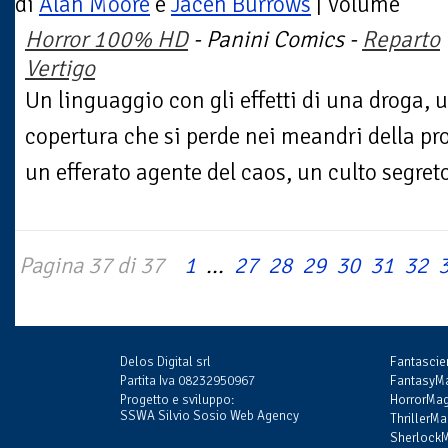
di
Alan Moore
e
Jacen Burrows
| Volume
Horror 100% HD
- Panini Comics -
Reparto
Vertigo
Un linguaggio con gli effetti di una droga, 
copertura che si perde nei meandri della pro
un efferato agente del caos, un culto segret
Pagina 37 di 37
1
...
27
28
29
30
31
32
Delos Digital srl
Fantasci
Partita Iva 08232950967
FantasyMa
Progetto e sviluppo:
HorrorMag
SSWA Silvio Sosio Web Agency
ThrillerMa
SherlockM