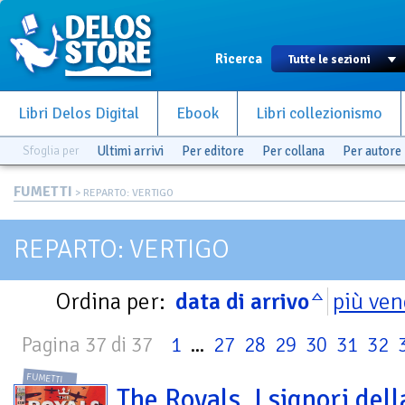
Ricerca
Libri Delos Digital
Ebook
Libri collezionismo
Sfoglia per
Ultimi arrivi
Per editore
Per collana
Per autore
FUMETTI
> REPARTO: VERTIGO
REPARTO: VERTIGO
Ordina per:
data di arrivo
più ven
Pagina 37 di 37
1
...
27
28
29
30
31
32
FUMETTI
The Royals. I signori dell