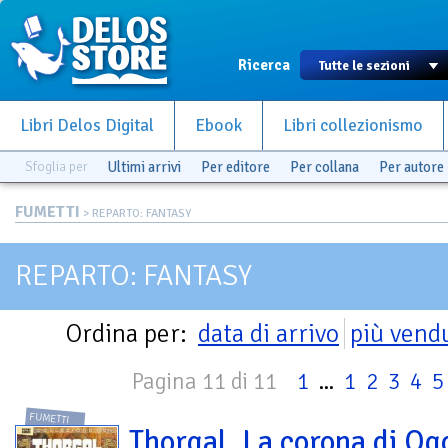
Ricerca
Libri Delos Digital
Ebook
Libri collezionismo
Sfoglia per
Ultimi arrivi
Per editore
Per collana
Per autore
FUMETTI
> REPARTO: FANTASY
REPARTO: FANTASY
Ordina per:
data di arrivo
più vend
Pagina 11 di 11
1
...
1
2
3
4
5
FUMETTI
Thorgal. La corona di Og