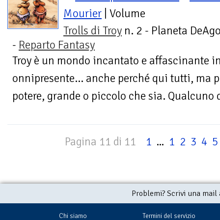
Mourier
| Volume
Trolls di Troy
n. 2 - Planeta DeAgo
-
Reparto Fantasy
Troy è un mondo incantato e affascinante in
onnipresente... anche perché qui tutti, ma p
potere, grande o piccolo che sia. Qualcuno d
Pagina 11 di 11
1
...
1
2
3
4
5
Problemi? Scrivi una mail
Chi siamo
Termini del servizio