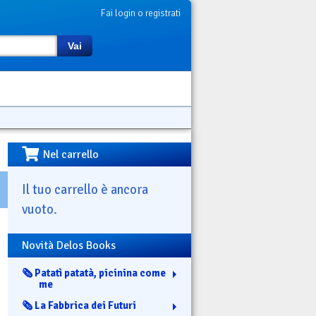
Fai login o registrati
Vai
Nel carrello
Il tuo carrello è ancora
vuoto.
Novità Delos Books
🗞️ Patatì patatà, picinina come
me
🗞️ La Fabbrica dei Futuri