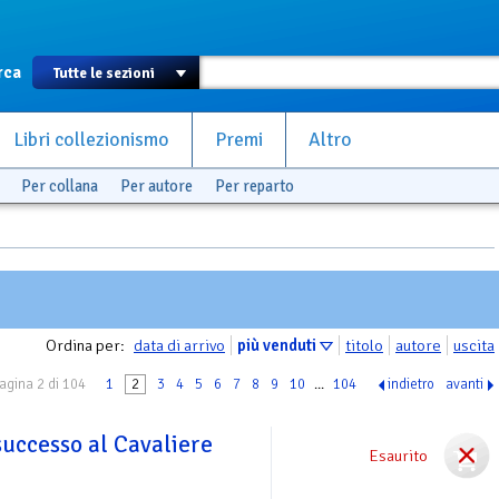
rca
Libri collezionismo
Premi
Altro
Per collana
Per autore
Per reparto
Ordina per:
data di arrivo
più venduti
titolo
autore
uscita
agina 2 di 104
1
2
3
4
5
6
7
8
9
10
...
104
indietro
avanti
successo al Cavaliere
Esaurito