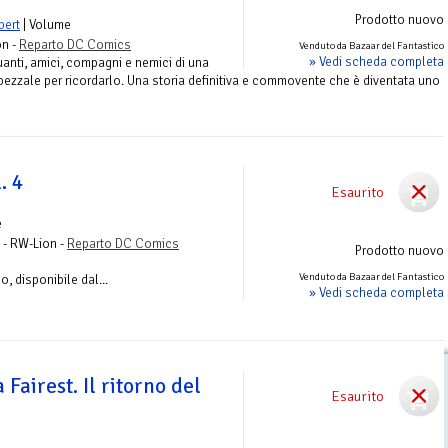
Prodotto nuovo
bert
| Volume
on -
Reparto DC Comics
Venduto da Bazaar del Fantastico
» Vedi scheda completa
uanti, amici, compagni e nemici di una
apezzale per ricordarlo. Una storia definitiva e commovente che è diventata uno
. 4
Esaurito
e
 - RW-Lion -
Reparto DC Comics
Prodotto nuovo
Venduto da Bazaar del Fantastico
, disponibile dal...
» Vedi scheda completa
Fairest. Il ritorno del
Esaurito