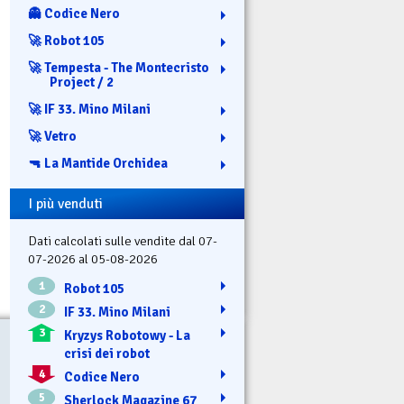
👻 Codice Nero
🚀 Robot 105
🚀 Tempesta - The Montecristo
Project / 2
🚀 IF 33. Mino Milani
🚀 Vetro
🔫 La Mantide Orchidea
I più venduti
Dati calcolati sulle vendite dal 07-
07-2026 al 05-08-2026
1
Robot 105
2
IF 33. Mino Milani
3
Kryzys Robotowy - La
crisi dei robot
4
Codice Nero
5
Sherlock Magazine 67