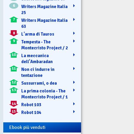
6
Writers Magazine Italia
25
7
Writers Magazine Italia
63
8
L'arma di Tauros
9
Tempesta - The
Montecristo Project / 2
10
La meccanica
dell'Ambaradan
11
Non ci indurre in
tentazione
12
Sussurrami, o dea
13
La prima colonia - The
Montecristo Project / 1
14
Robot 103
15
Robot 104
Ebook più venduti