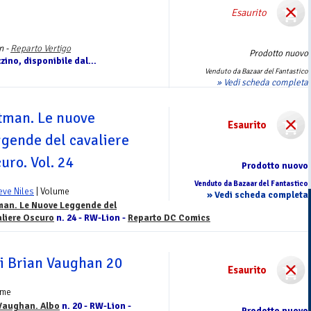
Esaurito
n -
Reparto Vertigo
Prodotto nuovo
ino, disponibile dal...
Venduto da Bazaar del Fantastico
» Vedi scheda completa
tman. Le nuove
Esaurito
ggende del cavaliere
uro. Vol. 24
Prodotto nuovo
Venduto da Bazaar del Fantastico
eve Niles
| Volume
» Vedi scheda completa
an. Le Nuove Leggende del
liere Oscuro
n. 24 - RW-Lion -
Reparto DC Comics
i Brian Vaughan 20
Esaurito
ume
Vaughan. Albo
n. 20 - RW-Lion -
Prodotto nuovo