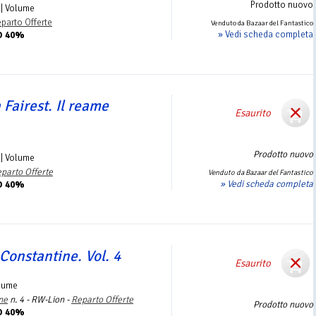
Prodotto nuovo
| Volume
parto Offerte
Venduto da Bazaar del Fantastico
» Vedi scheda completa
O 40%
 Fairest. Il reame
Esaurito
Prodotto nuovo
| Volume
parto Offerte
Venduto da Bazaar del Fantastico
» Vedi scheda completa
O 40%
Constantine. Vol. 4
Esaurito
lume
ne
n. 4 - RW-Lion -
Reparto Offerte
Prodotto nuovo
O 40%