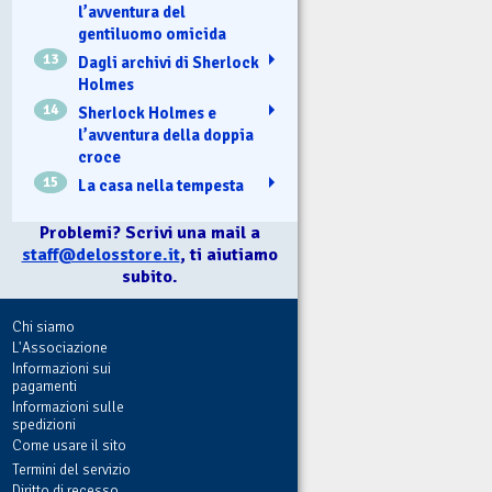
l’avventura del
gentiluomo omicida
13
Dagli archivi di Sherlock
Holmes
14
Sherlock Holmes e
l’avventura della doppia
croce
15
La casa nella tempesta
Problemi? Scrivi una mail a
staff@delosstore.it
, ti aiutiamo
subito.
Chi siamo
L'Associazione
Informazioni sui
pagamenti
Informazioni sulle
spedizioni
Come usare il sito
Termini del servizio
Diritto di recesso