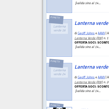
[valida sino al 14...
FUMETTI
Lanterna verde
Lanterna
verde 16
di
Geoff Johns
e
AAVV
| 
Lanterna Verde (RW)
n. 1
OFFERTA SOCI: SCONT
[valida sino al 14...
FUMETTI
Lanterna verde
Lanterna
verde 24
di
Geoff Johns
e
AAVV
| 
Lanterna Verde (RW)
n. 2
OFFERTA SOCI: SCONT
[valida sino al 14...
FUMETTI