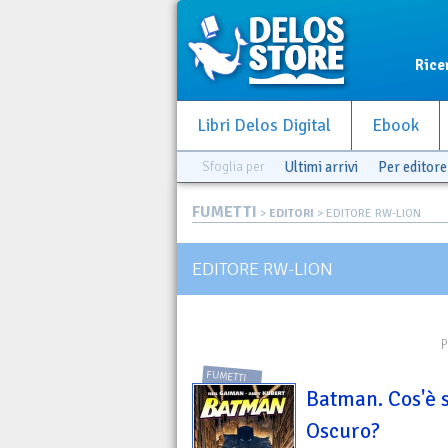
Rice
Libri Delos Digital
Ebook
Sfoglia per
Ultimi arrivi
Per editore
FUMETTI
>
EDITORI
> EDITORE RW-LION
EDITORE RW-LION
P
FUMETTI
Batman. Cos'è 
Oscuro?