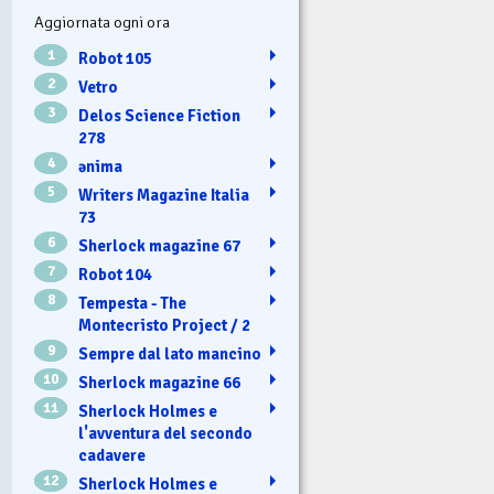
Aggiornata ogni ora
1
Robot 105
2
Vetro
3
Delos Science Fiction
278
4
ənima
5
Writers Magazine Italia
73
6
Sherlock magazine 67
7
Robot 104
8
Tempesta - The
Montecristo Project / 2
9
Sempre dal lato mancino
10
Sherlock magazine 66
11
Sherlock Holmes e
l'avventura del secondo
cadavere
12
Sherlock Holmes e