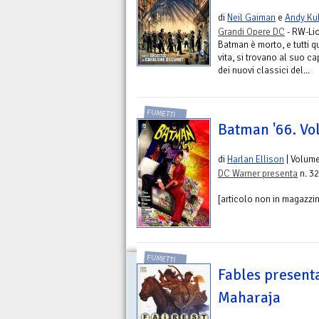
di
Neil Gaiman
e
Andy Ku
Grandi Opere DC
- RW-Li
Batman è morto, e tutti q
vita, si trovano al suo c
dei nuovi classici del...
FUMETTI
Batman '66. Vol
di
Harlan Ellison
| Volum
DC Warner presenta
n. 32
[articolo non in magazzino
FUMETTI
Fables presenta 
Maharaja