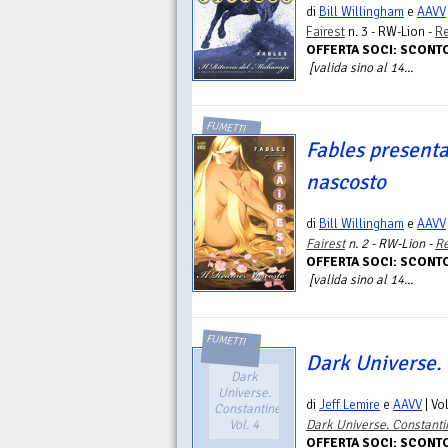
di
Bill Willingham
e
AAVV
Fairest
n. 3 - RW-Lion -
Re
OFFERTA SOCI: SCONT
[valida sino al 14...
FUMETTI
Fables presenta
nascosto
di
Bill Willingham
e
AAVV
Fairest
n. 2 - RW-Lion -
Re
OFFERTA SOCI: SCONT
[valida sino al 14...
FUMETTI
Dark Universe. 
Dark
Universe.
di
Jeff Lemire
e
AAVV
| Vo
Constantine.
Vol. 4
Dark Universe. Constanti
OFFERTA SOCI: SCONT