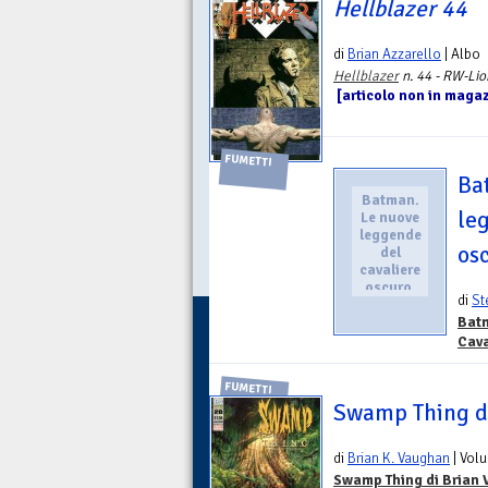
Hellblazer 44
di
Brian Azzarello
| Albo
Hellblazer
n. 44 - RW-Lio
[articolo non in magazz
FUMETTI
Ba
Batman.
le
Le nuove
leggende
osc
del
cavaliere
oscuro.
di
St
Vol. 24
Batm
Cava
FUMETTI
Swamp Thing d
di
Brian K. Vaughan
| Vol
Swamp Thing di Brian 