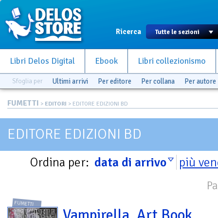
Ricerca
Libri Delos Digital
Ebook
Libri collezionismo
Sfoglia per
Ultimi arrivi
Per editore
Per collana
Per autore
FUMETTI
>
EDITORI
> EDITORE EDIZIONI BD
EDITORE EDIZIONI BD
Ordina per:
data di arrivo
più ven
Pa
FUMETTI
Vampirella. Art Book