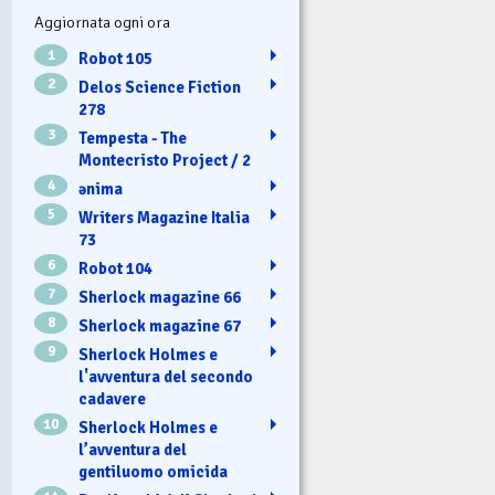
Aggiornata ogni ora
1
Robot 105
2
Delos Science Fiction
278
3
Tempesta - The
Montecristo Project / 2
4
ənima
5
Writers Magazine Italia
73
6
Robot 104
7
Sherlock magazine 66
8
Sherlock magazine 67
9
Sherlock Holmes e
l'avventura del secondo
cadavere
10
Sherlock Holmes e
l’avventura del
gentiluomo omicida