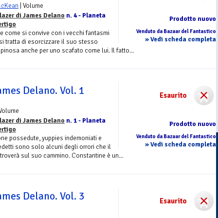
McKean
| Volume
lazer di James Delano
n. 4 - Planeta
Prodotto nuovo
ertigo
Venduto da Bazaar del Fantastico
e come si convive con i vecchi fantasmi
» Vedi scheda completa
 tratta di esorcizzare il suo stesso
spinosa anche per uno scafato come lui. Il fatto...
ames Delano. Vol. 1
Esaurito
 Volume
lazer di James Delano
n. 1 - Planeta
Prodotto nuovo
ertigo
Venduto da Bazaar del Fantastico
one possedute, yuppies indemoniati e
» Vedi scheda completa
detti sono solo alcuni degli orrori che il
troverà sul suo cammino. Constantine è un...
ames Delano. Vol. 3
Esaurito