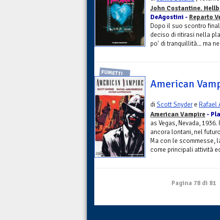
John Costantine. Hellb
DeAgostini -
Reparto V
Dopo il suo scontro fina
deciso di ritirasi nella 
po' di tranquillità... ma 
FUMETTI
American Vamp
di
Scott Snyder
e
Rafael
American Vampire
- Pl
as Vegas, Nevada, 1936. I
ancora lontani, nel futuro
Ma con le scommesse, la 
come principali attività 
Pagina 78 di 81