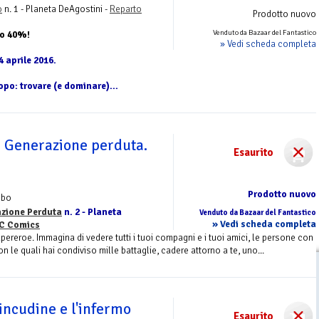
o
n. 1 - Planeta DeAgostini -
Reparto
Prodotto nuovo
Venduto da Bazaar del Fantastico
to 40%!
» Vedi scheda completa
4 aprile 2016.
opo: trovare (e dominare)...
. Generazione perduta.
Esaurito
Prodotto nuovo
lbo
azione Perduta
n. 2 - Planeta
Venduto da Bazaar del Fantastico
» Vedi scheda completa
C Comics
ereroe. Immagina di vedere tutti i tuoi compagni e i tuoi amici, le persone con
on le quali hai condiviso mille battaglie, cadere attorno a te, uno...
'incudine e l'infermo
Esaurito