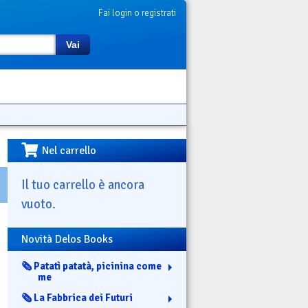
Fai login o registrati
Vai
Nel carrello
Il tuo carrello è ancora
vuoto.
Novità Delos Books
🗞️ Patatì patatà, picinina come
me
🗞️ La Fabbrica dei Futuri