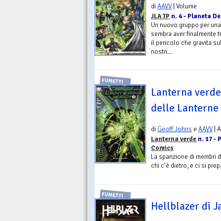
di
AAVV
| Volume
JLA TP
n. 4 - Planeta D
Un nuovo gruppo per una 
sembra aver finalmente tr
il pericolo che gravita su
nostri...
FUMETTI
Lanterna verde
delle Lanterne
di
Geoff Johns
e
AAVV
| 
Lanterna verde
n. 17 - 
Comics
La sparizione di membri 
chi c’è dietro, e ci si pre
FUMETTI
Hellblazer di J