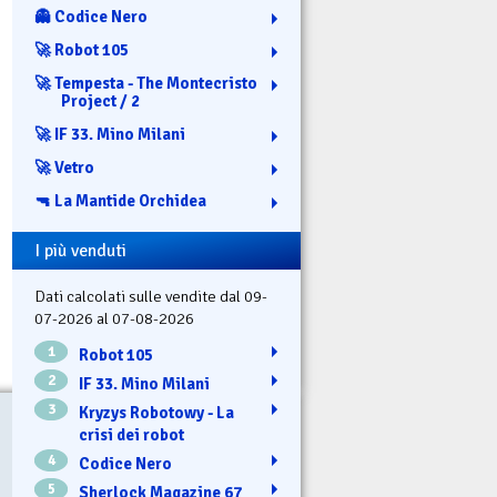
👻 Codice Nero
🚀 Robot 105
🚀 Tempesta - The Montecristo
Project / 2
🚀 IF 33. Mino Milani
🚀 Vetro
🔫 La Mantide Orchidea
I più venduti
Dati calcolati sulle vendite dal 09-
07-2026 al 07-08-2026
1
Robot 105
2
IF 33. Mino Milani
3
Kryzys Robotowy - La
crisi dei robot
4
Codice Nero
5
Sherlock Magazine 67