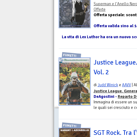
Superman e l'Anello Ner
Offerte
Offerta speciale: scon
Offerta valida sino al 1
La vita di Lex Luthor ha ora un nuovo sc
FUMETTI
Justice League
Vol. 2
di
Judd Winick
e
AAVV
| A
Justice League. Gener
DeAgostini -
Reparto D
Immagina di essere un sup
le quali sei cresciuto e c
FUMETTI
SGT Rock. Tra l