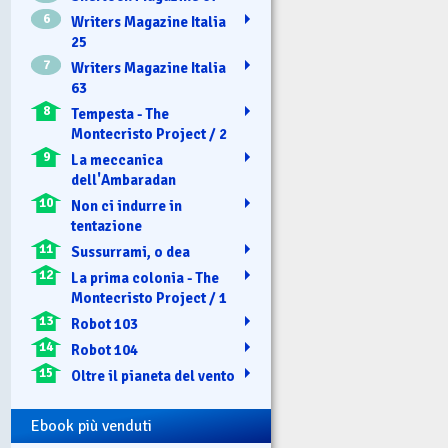
6
Writers Magazine Italia
25
7
Writers Magazine Italia
63
8
Tempesta - The
Montecristo Project / 2
9
La meccanica
dell'Ambaradan
10
Non ci indurre in
tentazione
11
Sussurrami, o dea
12
La prima colonia - The
Montecristo Project / 1
13
Robot 103
14
Robot 104
15
Oltre il pianeta del vento
Ebook più venduti