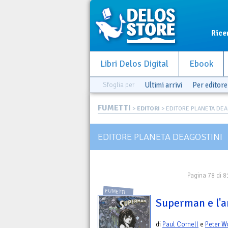
Rice
Libri Delos Digital
Ebook
Sfoglia per
Ultimi arrivi
Per editore
FUMETTI
>
EDITORI
> EDITORE PLANETA DEA
EDITORE PLANETA DEAGOSTINI
Pagina 78 di 8
FUMETTI
Superman e l'an
di
Paul Cornell
e
Peter 