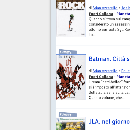
di
Brian Azzarello
e
Joe 
Fuori Collana
- Planeta
Quando si trova sul camp
considerato un assassin
attorno cui ruota Sgt. Rock
Lo...
FUMETTI
Batman. Città 
di
Brian Azzarello
e
Edua
Fuori Collana
- Planeta
Il team “hard-boiled” fo
si è imposto all’attenzio
Bullets, la serie edita dal
Questo volume, che...
FUMETTI
JLA. nel giorn