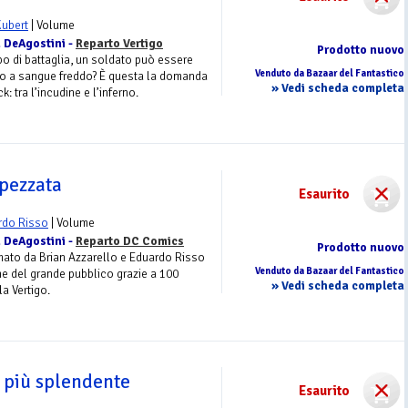
Kubert
| Volume
 DeAgostini -
Reparto Vertigo
Prodotto nuovo
o di battaglia, un soldato può essere
Venduto da Bazaar del Fantastico
o a sangue freddo? È questa la domanda
» Vedi scheda completa
: tra l’incudine e l’inferno.
spezzata
Esaurito
rdo Risso
| Volume
 DeAgostini -
Reparto DC Comics
Prodotto nuovo
rmato da Brian Azzarello e Eduardo Risso
Venduto da Bazaar del Fantastico
ne del grande pubblico grazie a 100
» Vedi scheda completa
la Vertigo.
o più splendente
Esaurito