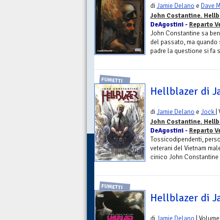
di
Jamie Delano
e
Dave 
John Costantine. Hellb
DeAgostini -
Reparto V
John Constantine sa ben
del passato, ma quando si
padre la questione si fa 
FUMETTI
Hellblazer di J
di
Jamie Delano
e
Jock
|
John Costantine. Hellb
DeAgostini -
Reparto V
Tossicodipendenti, pers
veterani del Vietnam male
cinico John Constantine 
FUMETTI
Hellblazer di J
di
Jamie Delano
| Volume