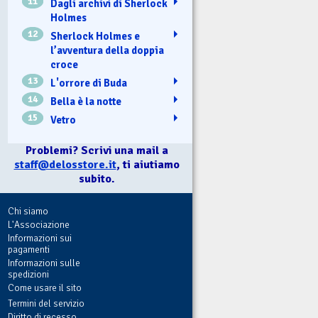
11
Dagli archivi di Sherlock
Holmes
12
Sherlock Holmes e
l’avventura della doppia
croce
13
L'orrore di Buda
14
Bella è la notte
15
Vetro
Problemi? Scrivi una mail a
staff@delosstore.it
, ti aiutiamo
subito.
Chi siamo
L'Associazione
Informazioni sui
pagamenti
Informazioni sulle
spedizioni
Come usare il sito
Termini del servizio
Diritto di recesso