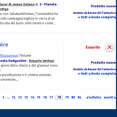
lazer di James Delano
n. 3 - Planeta
Prodotto nuovo
ertigo
Venduto da Bazaar del Fantastico
le con Jallakuntilliokan, Constantine ha
» Vedi scheda completa
placida campagna inglese in cerca di un
nella vita del buon John niente è come...
ire
Esaurito
 Albuquerque
| Volume
aneta DeAgostini -
Reparto Vertigo
Prodotto nuovo
 giorni dello sfarzo e del glamour sono
Venduto da Bazaar del Fantastico
.
» Vedi scheda completa
prostituzione e il crimine violento
economiche,...
1
...
71
72
73
74
75
76
77
78
79
80
81
indietro
avanti