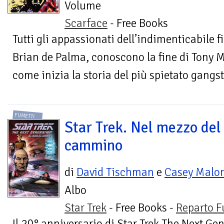
Volume
Scarface
- Free Books
Tutti gli appassionati dell’indimenticabile f
Brian de Palma, conoscono la fine di Tony
come inizia la storia del più spietato gangster
FUMETTI
Star Trek. Nel mezzo del
cammino
di
David Tischman
e
Casey Malo
Albo
Star Trek
- Free Books -
Reparto F
Il 20° anniversario di Star Trek The Next Ge