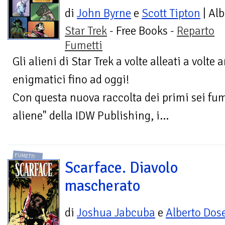
di
John Byrne
e
Scott Tipton
| Al
Star Trek
- Free Books -
Reparto
Fumetti
Gli alieni di Star Trek a volte alleati a volte
enigmatici fino ad oggi!
Con questa nuova raccolta dei primi sei fum
aliene" della IDW Publishing, i...
FUMETTI
Scarface. Diavolo
mascherato
di
Joshua Jabcuba
e
Alberto Dos