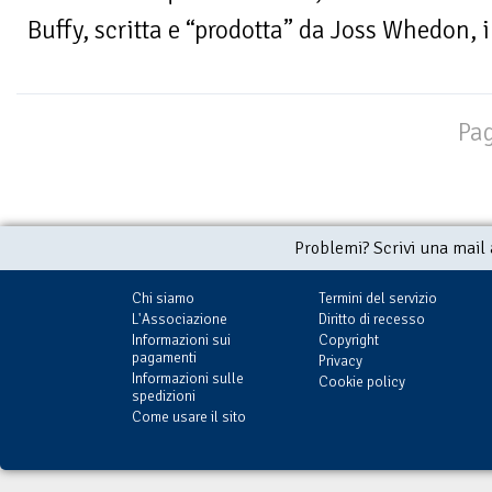
Buffy, scritta e “prodotta” da Joss Whedon, il
Pag
Problemi? Scrivi una mail
Chi siamo
Termini del servizio
L'Associazione
Diritto di recesso
Informazioni sui
Copyright
pagamenti
Privacy
Informazioni sulle
Cookie policy
spedizioni
Come usare il sito