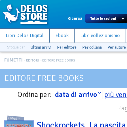
Ricerca
Libri Delos Digital
Ebook
Libri collezionismo
Sfoglia per
Ultimi arrivi
Per editore
Per collana
Per autore
FUMETTI
>
EDITORI
> EDITORE FREE BOOKS
EDITORE FREE BOOKS
Ordina per:
data di arrivo
più ven
Pag
FUMETTI
Shockrockets. La nascita