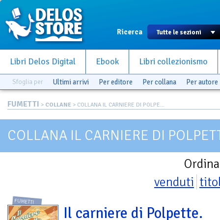
Ricerca
Libri Delos Digital
Ebook
Libri collezionismo
Sfoglia per
Ultimi arrivi
Per editore
Per collana
Per autore
FUMETTI
>
COLLANE
> COLLANA IL CARNIERE DI POLPE...
COLLANA IL CARNIERE DI POLPET
Ordina
venduti
tito
FUMETTI
Il carniere di Polpette.