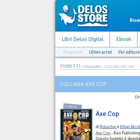
Rice
Libri Delos Digital
Ebook
Sfoglia per
Ultimi arrivi
Per editore
FUMETTI
>
COLLANE
> COLLANA AXE COP
COLLANA AXE COP
Or
FUMETTI
Axe Cop
di
Malachai
e
Ethan Nico
Axe Cop
- Bao Publishing
Questo fumetto è divent