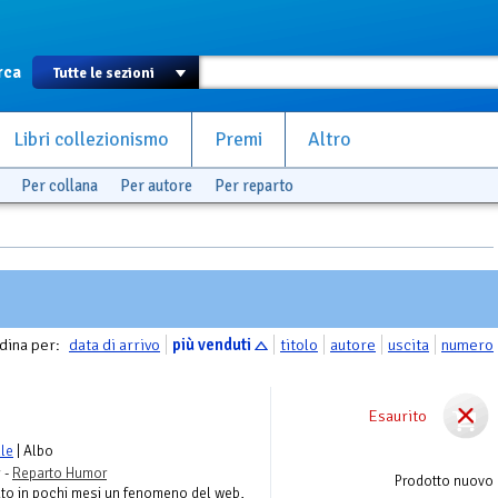
rca
Libri collezionismo
Premi
Altro
Per collana
Per autore
Per reparto
dina per:
data di arrivo
più venduti
titolo
autore
uscita
numero
Esaurito
lle
| Albo
 -
Reparto Humor
Prodotto nuovo
ato in pochi mesi un fenomeno del web,