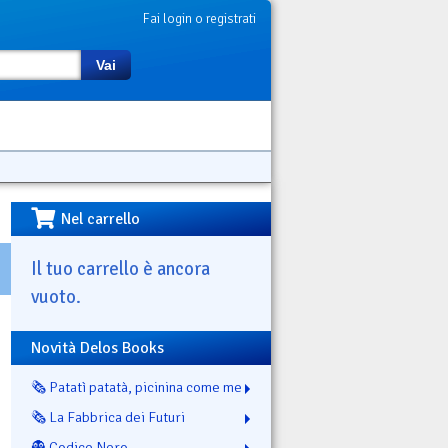
Fai login o registrati
Vai
Nel carrello
Il tuo carrello è ancora
vuoto.
Novità Delos Books
🗞️ Patatì patatà, picinina come me
🗞️ La Fabbrica dei Futuri
👻 Codice Nero