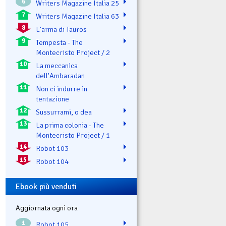
6
Writers Magazine Italia 25
7
Writers Magazine Italia 63
8
L'arma di Tauros
9
Tempesta - The
Montecristo Project / 2
10
La meccanica
dell'Ambaradan
11
Non ci indurre in
tentazione
12
Sussurrami, o dea
13
La prima colonia - The
Montecristo Project / 1
14
Robot 103
15
Robot 104
Ebook più venduti
Aggiornata ogni ora
1
Robot 105