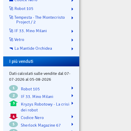
🚀 Robot 105
🚀 Tempesta - The Montecristo
Project / 2
🚀 IF 33. Mino Milani
🚀 Vetro
🔫 La Mantide Orchidea
I più venduti
Dati calcolati sulle vendite dal 07-
07-2026 al 05-08-2026
1
Robot 105
2
IF 33. Mino Milani
3
Kryzys Robotowy - La crisi
dei robot
4
Codice Nero
5
Sherlock Magazine 67