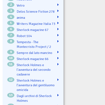
2
Vetro
3
Delos Science Fiction 278
4
ənima
5
Writers Magazine Italia 73
6
Sherlock magazine 67
7
Robot 104
8
Tempesta - The
Montecristo Project / 2
9
Sempre dal lato mancino
10
Sherlock magazine 66
11
Sherlock Holmes e
l'avventura del secondo
cadavere
12
Sherlock Holmes e
l’avventura del gentiluomo
omicida
13
Dagli archivi di Sherlock
Holmes