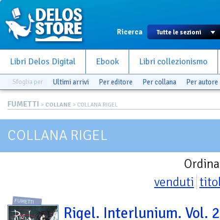
Ricerca
Libri Delos Digital
Ebook
Libri collezionismo
Sfoglia per
Ultimi arrivi
Per editore
Per collana
Per autore
FUMETTI
>
COLLANE
> COLLANA RIGEL
COLLANA RIGEL
Ordina
venduti
tito
FUMETTI
Rigel. Interlunium. Vol. 2