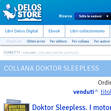
Ricerca
Libri Delos Digital
Ebook
Libri collezionismo
Sfoglia per
Ultimi arrivi
Per editore
Per collana
Per autore
FUMETTI
>
COLLANE
> COLLANA DOKTOR SLEEPLESS
COLLANA DOKTOR SLEEPLESS
Ordi
venduti
tito
FUMETTI
Doktor Sleepless. I moto