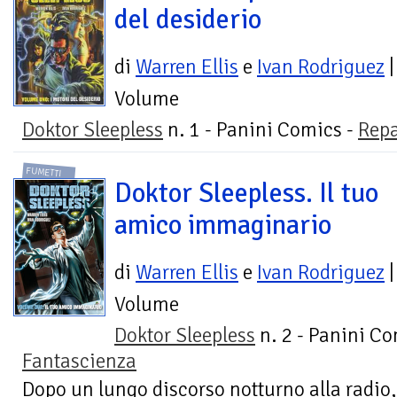
del desiderio
di
Warren Ellis
e
Ivan Rodriguez
|
Volume
Doktor Sleepless
n. 1 - Panini Comics -
Repa
FUMETTI
Doktor Sleepless. Il tuo
amico immaginario
di
Warren Ellis
e
Ivan Rodriguez
|
Volume
Doktor Sleepless
n. 2 - Panini Co
Fantascienza
Dopo un lungo discorso notturno alla radio,