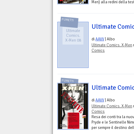
Men) alla redini della tes
FUMETTI
Ultimate Comic
Ultimate
Comics.
di
AAVV
| Albo
X-Men 08
Ultimate Comics. X-Men
n
Comics
FUMETTI
Ultimate Comic
di
AAVV
| Albo
Ultimate Comics. X-Men
n
Comics
Resa dei conti tra la nu
Pryde e le Sentinelle Nim
per sempre il destino dell