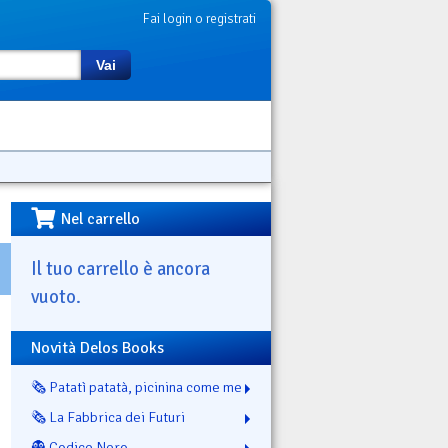
Fai login o registrati
Vai
Nel carrello
Il tuo carrello è ancora
vuoto.
Novità Delos Books
🗞️ Patatì patatà, picinina come me
🗞️ La Fabbrica dei Futuri
👻 Codice Nero