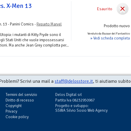
s. X-Men 13
Esaurito
. 13 - Panini Comics -
Reparto Marvel
Prodotto nuovo
Venduto da Bazaar del Fantastico
Utopia: i mutanti di Kitty Pryde sono il
» Vedi scheda completa
gli Stati Uniti che vuole impossessarsi
nzioni. Ma anche Jean Grey complotta per...
Problemi? Scrivi una mail a
staff@delosstore.it
, ti aiutiamo subito
Termini del servizio
Delos Digital srl
Diritto di recesso
Partita Iva 08232950967
Copyright
Progetto e sviluppo:
SSWA Silvio Sosio Web Agency
Privacy
Cookie policy