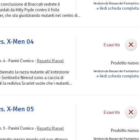
Venduto da Bazaar del Fantastico
a conclusione di Braccati vedrete il
» Vedi scheda completa
dati da Kitty Pryde contro il folle
r, che sta giustiziando mutanti nel centro di...
s. X-Men 04
Esaurito
. 4 - Panini Comics -
Reparto Marvel
Prodotto nuovo
Venduto da Bazaar del Fantastico
dannato la razza mutante all’estinzione
» Vedi scheda completa
e Sentinelle Nimrod sono a caccia di
la rediviva Scarlet vuole che i mutanti...
s. X-Men 05
Esaurito
. 5 - Panini Comics -
Reparto Marvel
Prodotto nuovo
Venduto da Bazaar del Fantastico
istrutto mezzo mondo col suo attacco