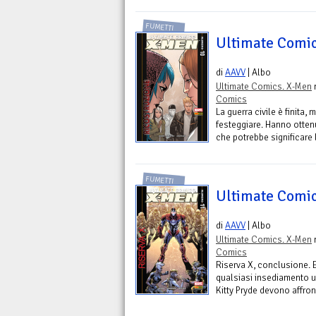
FUMETTI
Ultimate Comic
di
AAVV
| Albo
Ultimate Comics. X-Men
n
Comics
La guerra civile è finita,
festeggiare. Hanno ottenu
che potrebbe significare la
FUMETTI
Ultimate Comic
di
AAVV
| Albo
Ultimate Comics. X-Men
n
Comics
Riserva X, conclusione. E
qualsiasi insediamento um
Kitty Pryde devono affront