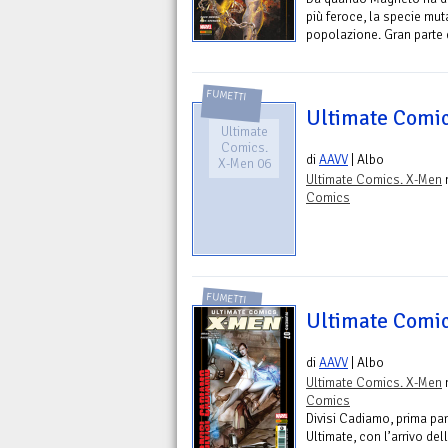
più feroce, la specie mut
popolazione. Gran parte de
FUMETTI
Ultimate Comic
Ultimate
Comics.
di
AAVV
| Albo
X-Men 06
Ultimate Comics. X-Men
n
Comics
FUMETTI
Ultimate Comic
di
AAVV
| Albo
Ultimate Comics. X-Men
n
Comics
Divisi Cadiamo, prima part
Ultimate, con l’arrivo d