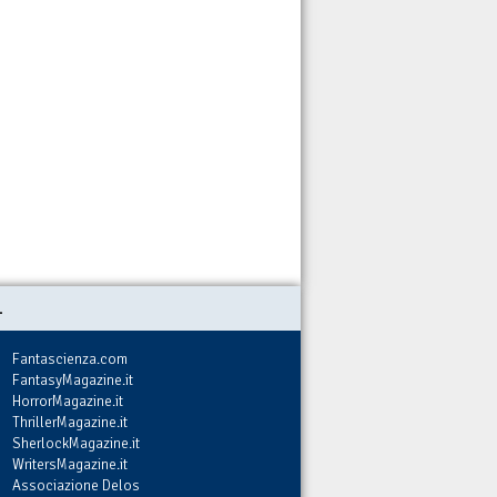
.
Fantascienza.com
FantasyMagazine.it
HorrorMagazine.it
ThrillerMagazine.it
SherlockMagazine.it
WritersMagazine.it
Associazione Delos