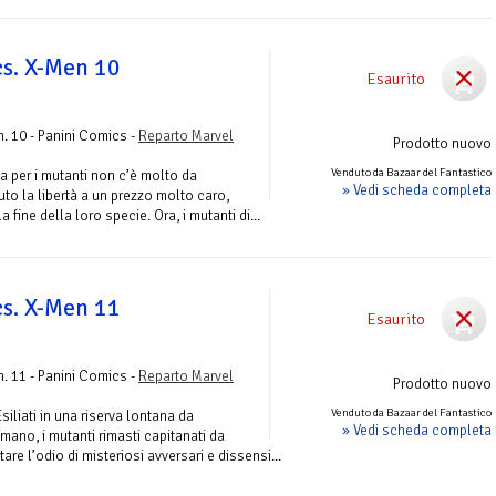
s. X-Men 10
Esaurito
. 10 - Panini Comics -
Reparto Marvel
Prodotto nuovo
Venduto da Bazaar del Fantastico
 ma per i mutanti non c’è molto da
» Vedi scheda completa
to la libertà a un prezzo molto caro,
 fine della loro specie. Ora, i mutanti di...
s. X-Men 11
Esaurito
. 11 - Panini Comics -
Reparto Marvel
Prodotto nuovo
Venduto da Bazaar del Fantastico
siliati in una riserva lontana da
» Vedi scheda completa
ano, i mutanti rimasti capitanati da
are l’odio di misteriosi avversari e dissensi...