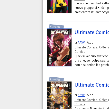
L’inizio dell’incubo! Nell
nuovo gruppo di X-Men gui
predicatore William Stryke
FUMETTI
Ultimate Comic
di
AAVV
| Albo
Ultimate Comics. X-Men
n
Comics
Quicksilver può aver con
ora che, per colpa sua, l
homo superior! Ma perché 
FUMETTI
Ultimate Comic
di
AAVV
| Albo
Ultimate Comics. X-Men
n
Comics
Da quando Magneto ha d