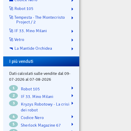
🚀 Robot 105
🚀 Tempesta - The Montecristo
Project / 2
🚀 IF 33. Mino Milani
🚀 Vetro
🔫 La Mantide Orchidea
I più venduti
Dati calcolati sulle vendite dal 09-
07-2026 al 07-08-2026
1
Robot 105
2
IF 33. Mino Milani
3
Kryzys Robotowy - La crisi
dei robot
4
Codice Nero
5
Sherlock Magazine 67