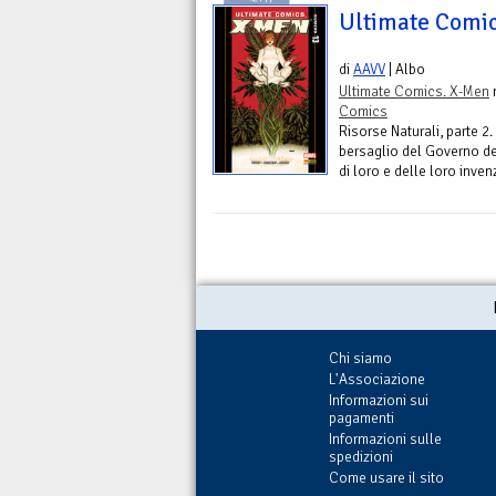
Ultimate Comic
di
AAVV
| Albo
Ultimate Comics. X-Men
n
Comics
Risorse Naturali, parte 2. 
bersaglio del Governo de
di loro e delle loro inve
Chi siamo
L'Associazione
Informazioni sui
pagamenti
Informazioni sulle
spedizioni
Come usare il sito