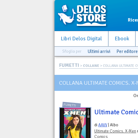
Rice
Libri Delos Digital
Ebook
Sfoglia per
Ultimi arrivi
Per editore
FUMETTI
>
COLLANE
> COLLANA ULTIMATE C
COLLANA ULTIMATE COMICS. X
Or
FUMETTI
Ultimate Comic
di
AAVV
| Albo
Ultimate Comics. X-Men
n
Comics