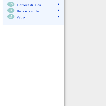
13
L'orrore di Buda
14
Bella è la notte
15
Vetro