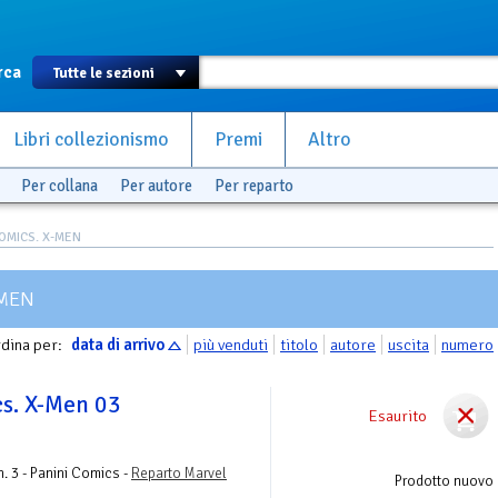
rca
Libri collezionismo
Premi
Altro
Per collana
Per autore
Per reparto
OMICS. X-MEN
-MEN
dina per:
data di arrivo
più venduti
titolo
autore
uscita
numero
s. X-Men 03
Esaurito
. 3 - Panini Comics -
Reparto Marvel
Prodotto nuovo