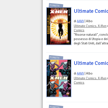
FUMETTI
Ultimate Comic
di
AAVV
| Albo
Ultimate Comics. X-Men
n
Comics
"Risorse naturali", conclu
possesso di Utopia e dei 
degli Stati Uniti, dall’alt
FUMETTI
Ultimate Comic
di
AAVV
| Albo
Ultimate Comics. X-Men
n
Comics
FUMETTI