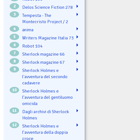
2
Delos Science Fiction 278
3
Tempesta - The
Montecristo Project / 2
4
ənima
5
Writers Magazine Italia 73
6
Robot 104
7
Sherlock magazine 66
8
Sherlock magazine 67
9
Sherlock Holmes e
l'avventura del secondo
cadavere
10
Sherlock Holmes e
l’avventura del gentiluomo
omicida
11
Dagli archivi di Sherlock
Holmes
12
Sherlock Holmes e
l’avventura della doppia
croce