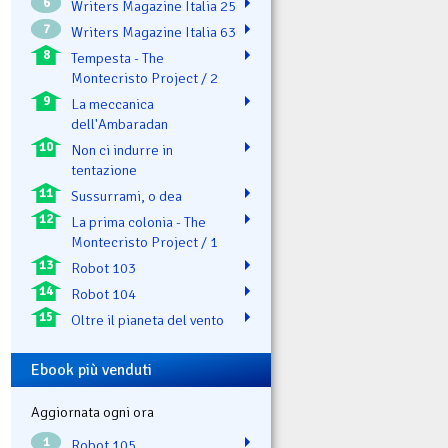
6
Writers Magazine Italia 25
7
Writers Magazine Italia 63
8
Tempesta - The
Montecristo Project / 2
9
La meccanica
dell'Ambaradan
10
Non ci indurre in
tentazione
11
Sussurrami, o dea
12
La prima colonia - The
Montecristo Project / 1
13
Robot 103
14
Robot 104
15
Oltre il pianeta del vento
Ebook più venduti
Aggiornata ogni ora
1
Robot 105