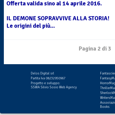
Offerta valida sino al 14 aprile 2016.
IL DEMONE SOPRAVVIVE ALLA STORIA!
Le origini del più...
Pagina 2 di 3
Delos Digital srl
Fantasci
Partita Iva 08232950967
FantasyMa
Progetto e sviluppo:
HorrorMag
SSWA Silvio Sosio Web Agency
ThrillerMa
SherlockM
WritersMag
Associazi
Books