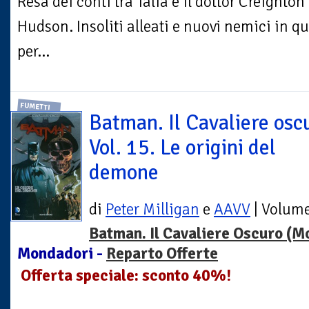
Resa dei conti tra Talia e il dottor Creighton
Hudson. Insoliti alleati e nuovi nemici in qu
per...
FUMETTI
Batman. Il Cavaliere osc
Vol. 15. Le origini del
demone
di
Peter Milligan
e
AAVV
| Volum
Batman. Il Cavaliere Oscuro (M
Mondadori -
Reparto Offerte
Offerta speciale: sconto 40%!