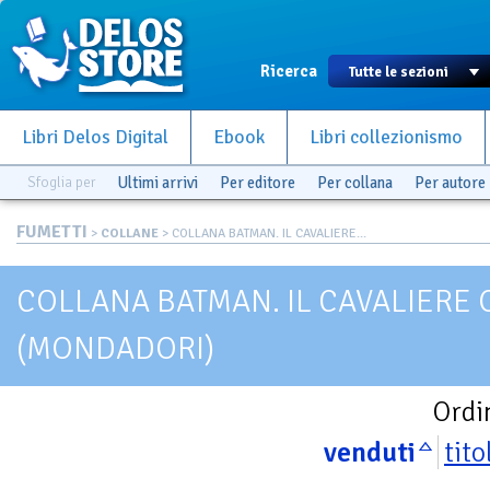
Ricerca
Libri Delos Digital
Ebook
Libri collezionismo
Sfoglia per
Ultimi arrivi
Per editore
Per collana
Per autore
FUMETTI
>
COLLANE
> COLLANA BATMAN. IL CAVALIERE...
COLLANA BATMAN. IL CAVALIERE
(MONDADORI)
Ordi
venduti
tito