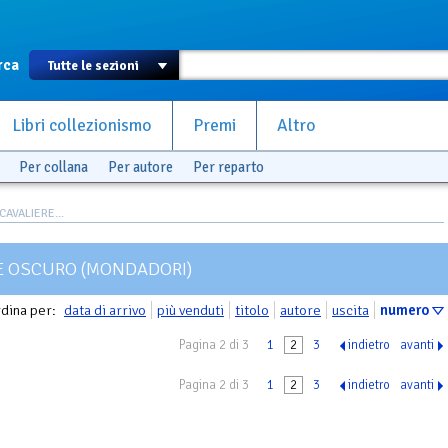
rca
Libri collezionismo
Premi
Altro
Per collana
Per autore
Per reparto
CAVALIERE...
RE OSCURO (MONDADORI)
dina per:
data di arrivo
più venduti
titolo
autore
uscita
numero
Pagina 2 di 3
1
2
3
indietro
avanti
Pagina 2 di 3
1
2
3
indietro
avanti