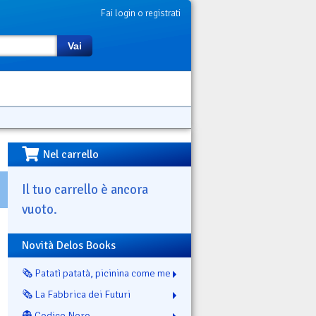
Fai login o registrati
Vai
Nel carrello
Il tuo carrello è ancora
vuoto.
Novità Delos Books
🗞️ Patatì patatà, picinina come me
🗞️ La Fabbrica dei Futuri
👻 Codice Nero