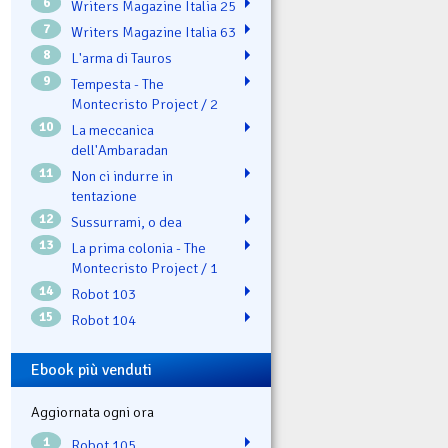
6
Writers Magazine Italia 25
7
Writers Magazine Italia 63
8
L'arma di Tauros
9
Tempesta - The
Montecristo Project / 2
10
La meccanica
dell'Ambaradan
11
Non ci indurre in
tentazione
12
Sussurrami, o dea
13
La prima colonia - The
Montecristo Project / 1
14
Robot 103
15
Robot 104
Ebook più venduti
Aggiornata ogni ora
1
Robot 105