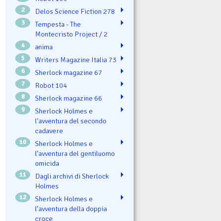
2
Delos Science Fiction 278
3
Tempesta - The
Montecristo Project / 2
4
ənima
5
Writers Magazine Italia 73
6
Sherlock magazine 67
7
Robot 104
8
Sherlock magazine 66
9
Sherlock Holmes e
l'avventura del secondo
cadavere
10
Sherlock Holmes e
l’avventura del gentiluomo
omicida
11
Dagli archivi di Sherlock
Holmes
12
Sherlock Holmes e
l’avventura della doppia
croce