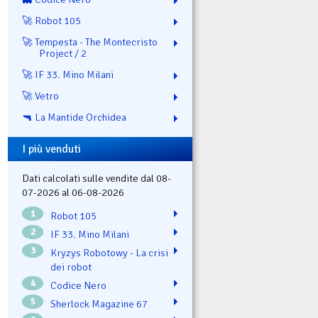
🚀 Robot 105
🚀 Tempesta - The Montecristo
Project / 2
🚀 IF 33. Mino Milani
🚀 Vetro
🔫 La Mantide Orchidea
I più venduti
Dati calcolati sulle vendite dal 08-
07-2026 al 06-08-2026
1
Robot 105
2
IF 33. Mino Milani
3
Kryzys Robotowy - La crisi
dei robot
4
Codice Nero
5
Sherlock Magazine 67