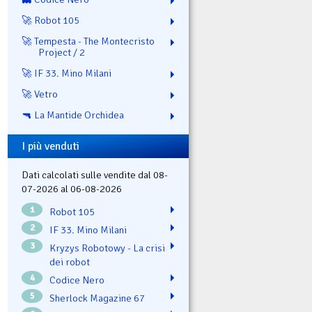
🚀 Robot 105
🚀 Tempesta - The Montecristo
Project / 2
🚀 IF 33. Mino Milani
🚀 Vetro
🔫 La Mantide Orchidea
I più venduti
Dati calcolati sulle vendite dal 08-
07-2026 al 06-08-2026
1
Robot 105
2
IF 33. Mino Milani
3
Kryzys Robotowy - La crisi
dei robot
4
Codice Nero
5
Sherlock Magazine 67