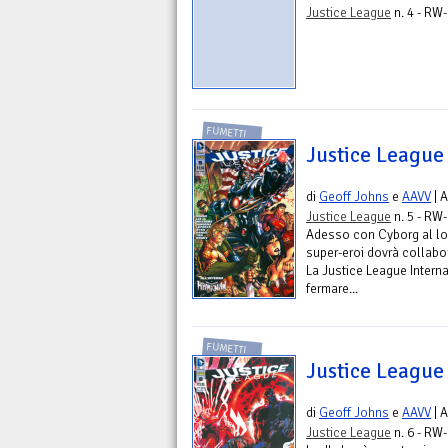
Justice League
n. 4 - RW-
FUMETTI
Justice League
di
Geoff Johns
e
AAVV
| 
Justice League
n. 5 - RW-
Adesso con Cyborg al lo
super-eroi dovrà collabora
La Justice League Intern
fermare...
FUMETTI
Justice League
di
Geoff Johns
e
AAVV
| 
Justice League
n. 6 - RW-