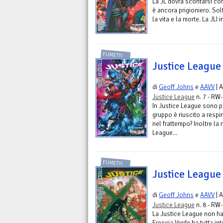
La JL dovrà scontarsi con
è ancora prigioniero. Sol
la vita e la morte. La JLI 
FUMETTI
Justice League
di
Geoff Johns
e
AAVV
| 
Justice League
n. 7 - RW-
In Justice League sono p
gruppo è riuscito a resp
nel frattempo? Inoltre la 
League...
FUMETTI
Justice League
di
Geoff Johns
e
AAVV
| 
Justice League
n. 8 - RW-
La Justice League non h
Freccia Verde ha tutta i