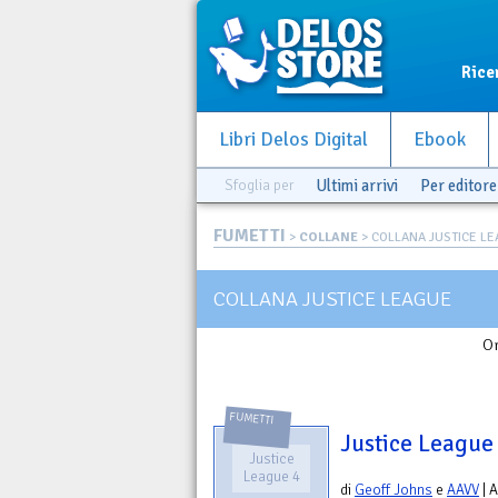
Rice
Libri Delos Digital
Ebook
Sfoglia per
Ultimi arrivi
Per editore
FUMETTI
>
COLLANE
> COLLANA JUSTICE L
COLLANA JUSTICE LEAGUE
Or
FUMETTI
Justice League
Justice
League 4
di
Geoff Johns
e
AAVV
| 