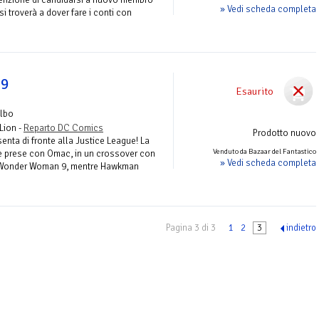
» Vedi scheda completa
si troverà a dover fare i conti con
 9
Esaurito
Albo
Lion -
Reparto DC Comics
Prodotto nuovo
nta di fronte alla Justice League! La
Venduto da Bazaar del Fantastico
le prese con Omac, in un crossover con
» Vedi scheda completa
u Wonder Woman 9, mentre Hawkman
Pagina 3 di 3
1
2
3
indietro