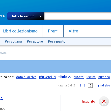
rca
Libri collezionismo
Premi
Altro
Per collana
Per autore
Per reparto
EAGUE
dina per:
data di arrivo
più venduti
titolo
autore
uscita
numero
Pagina 3 di 3
1
2
3
indietro
 4
Esaurito
Albo