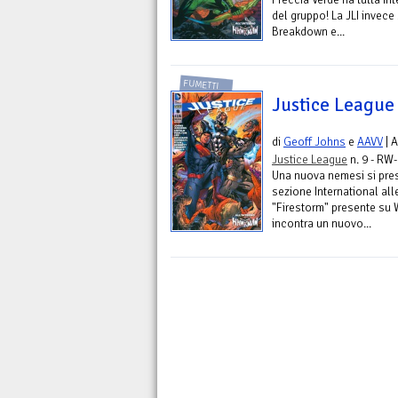
del gruppo! La JLI invece 
Breakdown e...
FUMETTI
Justice League
di
Geoff Johns
e
AAVV
| 
Justice League
n. 9 - RW-
Una nuova nemesi si prese
sezione International al
"Firestorm" presente s
incontra un nuovo...