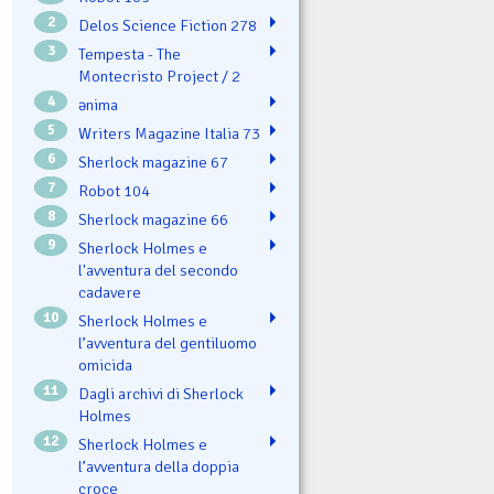
2
Delos Science Fiction 278
3
Tempesta - The
Montecristo Project / 2
4
ənima
5
Writers Magazine Italia 73
6
Sherlock magazine 67
7
Robot 104
8
Sherlock magazine 66
9
Sherlock Holmes e
l'avventura del secondo
cadavere
10
Sherlock Holmes e
l’avventura del gentiluomo
omicida
11
Dagli archivi di Sherlock
Holmes
12
Sherlock Holmes e
l’avventura della doppia
croce