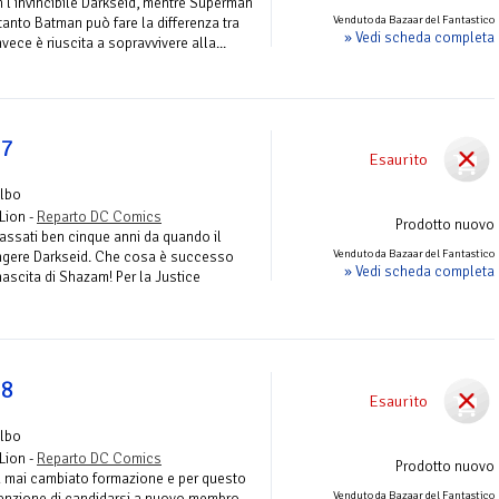
 l'invincibile Darkseid, mentre Superman
Venduto da Bazaar del Fantastico
tanto Batman può fare la differenza tra
» Vedi scheda completa
invece è riuscita a sopravvivere alla...
 7
Esaurito
Albo
Lion -
Reparto DC Comics
Prodotto nuovo
assati ben cinque anni da quando il
Venduto da Bazaar del Fantastico
ingere Darkseid. Che cosa è successo
» Vedi scheda completa
nascita di Shazam! Per la Justice
 8
Esaurito
Albo
Lion -
Reparto DC Comics
Prodotto nuovo
a mai cambiato formazione e per questo
Venduto da Bazaar del Fantastico
ntenzione di candidarsi a nuovo membro