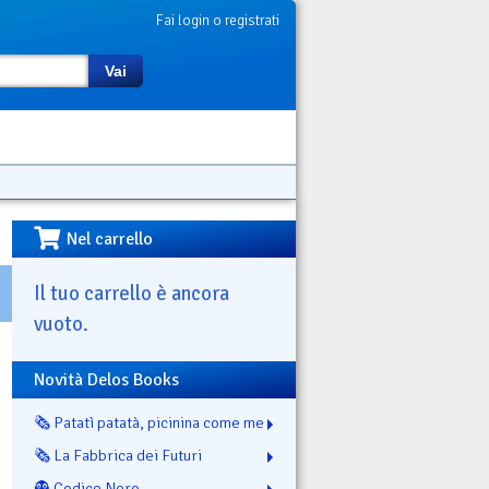
Fai login o registrati
Vai
Nel carrello
Il tuo carrello è ancora
vuoto.
Novità Delos Books
🗞️ Patatì patatà, picinina come me
🗞️ La Fabbrica dei Futuri
👻 Codice Nero