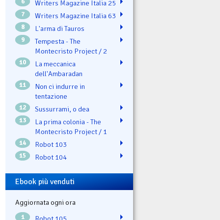
6
Writers Magazine Italia 25
7
Writers Magazine Italia 63
8
L'arma di Tauros
9
Tempesta - The
Montecristo Project / 2
10
La meccanica
dell'Ambaradan
11
Non ci indurre in
tentazione
12
Sussurrami, o dea
13
La prima colonia - The
Montecristo Project / 1
14
Robot 103
15
Robot 104
Ebook più venduti
Aggiornata ogni ora
1
Robot 105