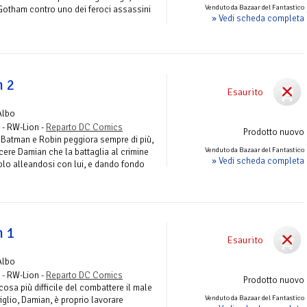
Venduto da Bazaar del Fantastico
 Gotham contro uno dei feroci assassini
» Vedi scheda completa
n 2
Esaurito
Albo
 - RW-Lion -
Reparto DC Comics
Prodotto nuovo
ra Batman e Robin peggiora sempre di più,
Venduto da Bazaar del Fantastico
ere Damian che la battaglia al crimine
» Vedi scheda completa
solo alleandosi con lui, e dando fondo
n 1
Esaurito
Albo
 - RW-Lion -
Reparto DC Comics
Prodotto nuovo
osa più difficile del combattere il male
Venduto da Bazaar del Fantastico
iglio, Damian, è proprio lavorare