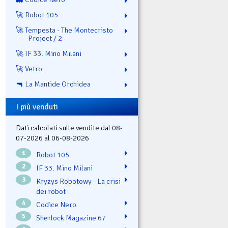
🚀 Robot 105
🚀 Tempesta - The Montecristo
Project / 2
🚀 IF 33. Mino Milani
🚀 Vetro
🔫 La Mantide Orchidea
I più venduti
Dati calcolati sulle vendite dal 08-
07-2026 al 06-08-2026
1
Robot 105
2
IF 33. Mino Milani
3
Kryzys Robotowy - La crisi
dei robot
4
Codice Nero
5
Sherlock Magazine 67