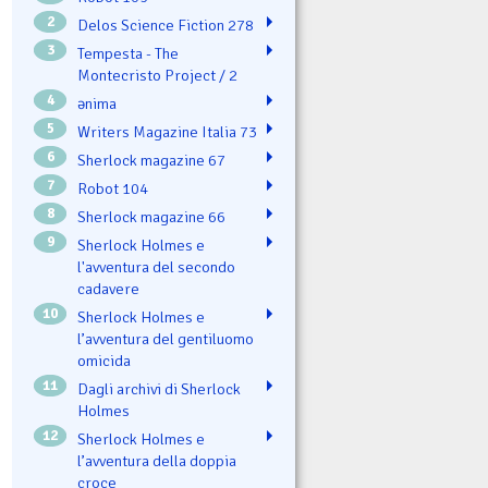
2
Delos Science Fiction 278
3
Tempesta - The
Montecristo Project / 2
4
ənima
5
Writers Magazine Italia 73
6
Sherlock magazine 67
7
Robot 104
8
Sherlock magazine 66
9
Sherlock Holmes e
l'avventura del secondo
cadavere
10
Sherlock Holmes e
l’avventura del gentiluomo
omicida
11
Dagli archivi di Sherlock
Holmes
12
Sherlock Holmes e
l’avventura della doppia
croce