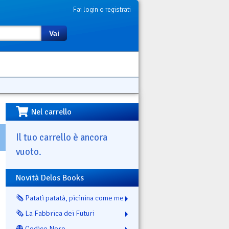
Fai login o registrati
Vai
Nel carrello
Il tuo carrello è ancora
vuoto.
Novità Delos Books
🗞️ Patatì patatà, picinina come me
🗞️ La Fabbrica dei Futuri
👻 Codice Nero