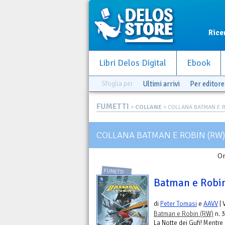
Rice
Libri Delos Digital
Ebook
Sfoglia per
Ultimi arrivi
Per editore
FUMETTI
>
COLLANE
> COLLANA BATMAN E R
COLLANA BATMAN E ROBIN (RW)
Or
FUMETTI
Batman e Robi
di
Peter Tomasi
e
AAVV
| 
Batman e Robin (RW)
n. 3
La Notte dei Gufi! Mentre