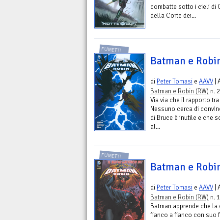
combatte sotto i cieli di
della Corte dei...
FUMETTI
Batman e Robi
di
Peter Tomasi
e
AAVV
| 
Batman e Robin (RW)
n. 2
Via via che il rapporto t
Nessuno cerca di convinc
di Bruce è inutile e che 
al...
FUMETTI
Batman e Robi
di
Peter Tomasi
e
AAVV
| 
Batman e Robin (RW)
n. 1
Batman apprende che la c
fianco a fianco con suo f