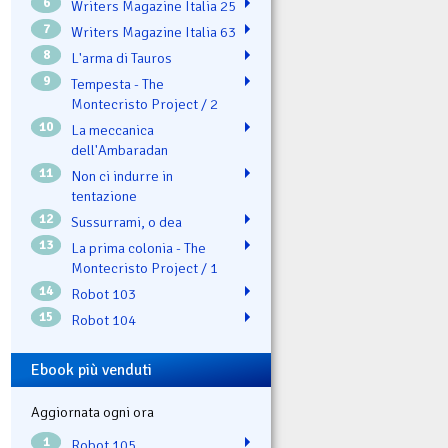
6
Writers Magazine Italia 25
7
Writers Magazine Italia 63
8
L'arma di Tauros
9
Tempesta - The
Montecristo Project / 2
10
La meccanica
dell'Ambaradan
11
Non ci indurre in
tentazione
12
Sussurrami, o dea
13
La prima colonia - The
Montecristo Project / 1
14
Robot 103
15
Robot 104
Ebook più venduti
Aggiornata ogni ora
1
Robot 105