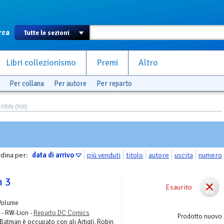
rca
Libri collezionismo
Premi
Altro
Per collana
Per autore
Per reparto
OBIN (RW)
dina per:
data di arrivo
più venduti
titolo
autore
uscita
numero
n 3
Esaurito
Volume
 - RW-Lion -
Reparto DC Comics
Prodotto nuovo
 Batman è occupato con gli Artigli, Robin