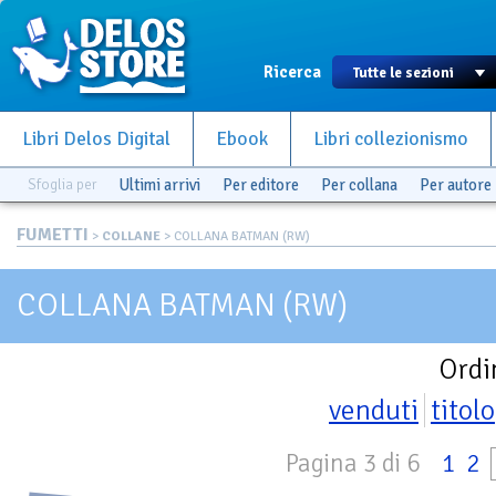
Ricerca
Libri Delos Digital
Ebook
Libri collezionismo
Sfoglia per
Ultimi arrivi
Per editore
Per collana
Per autore
FUMETTI
>
COLLANE
> COLLANA BATMAN (RW)
COLLANA BATMAN (RW)
Ordi
venduti
titolo
Pagina 3 di 6
1
2