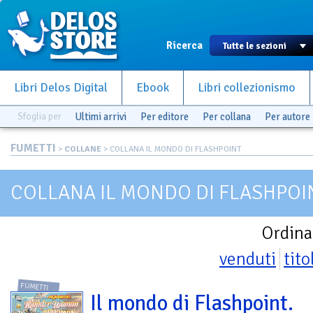
Ricerca
Libri Delos Digital
Ebook
Libri collezionismo
Sfoglia per
Ultimi arrivi
Per editore
Per collana
Per autore
FUMETTI
>
COLLANE
> COLLANA IL MONDO DI FLASHPOINT
COLLANA IL MONDO DI FLASHPOI
Ordina
venduti
tito
FUMETTI
Il mondo di Flashpoint.