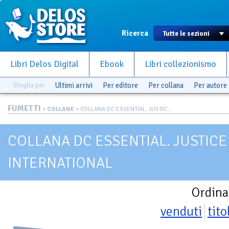
Ricerca
Libri Delos Digital
Ebook
Libri collezionismo
Sfoglia per
Ultimi arrivi
Per editore
Per collana
Per autore
FUMETTI
>
COLLANE
> COLLANA DC ESSENTIAL. JUSTIC...
COLLANA DC ESSENTIAL. JUSTIC
INTERNATIONAL
Ordina
venduti
tito