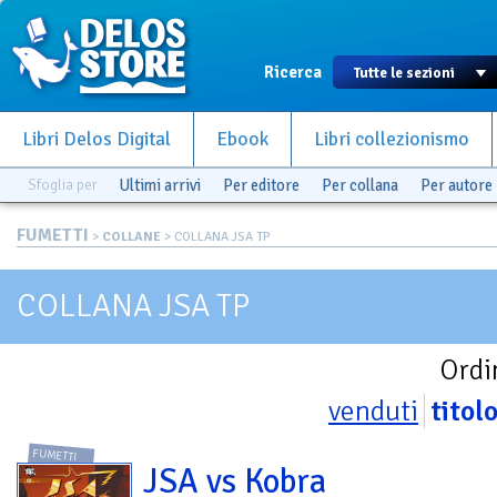
Ricerca
Libri Delos Digital
Ebook
Libri collezionismo
Sfoglia per
Ultimi arrivi
Per editore
Per collana
Per autore
FUMETTI
>
COLLANE
> COLLANA JSA TP
COLLANA JSA TP
Ordi
venduti
titol
FUMETTI
JSA vs Kobra