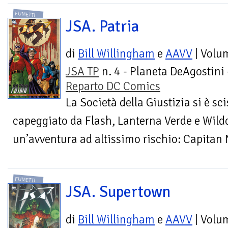
FUMETTI
JSA. Patria
di
Bill Willingham
e
AAVV
| Volu
JSA TP
n. 4 - Planeta DeAgostini 
Reparto DC Comics
La Società della Giustizia si è sc
capeggiato da Flash, Lanterna Verde e Wildc
un’avventura ad altissimo rischio: Capitan N
FUMETTI
JSA. Supertown
di
Bill Willingham
e
AAVV
| Volu