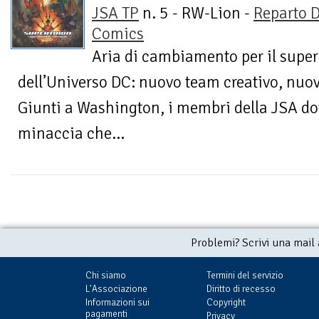
JSA TP
n. 5 - RW-Lion -
Reparto 
Comics
Aria di cambiamento per il super
dell’Universo DC: nuovo team creativo, nuov
Giunti a Washington, i membri della JSA d
minaccia che...
Problemi? Scrivi una mail
Chi siamo
Termini del servizio
L'Associazione
Diritto di recesso
Informazioni sui
Copyright
pagamenti
Privacy