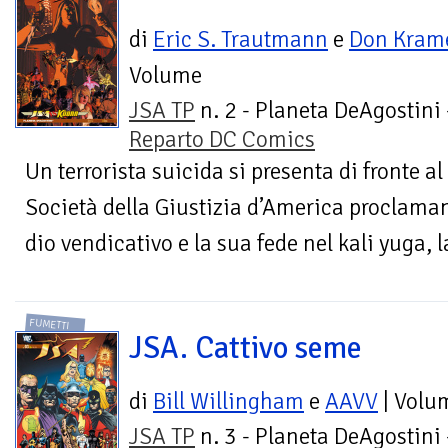
di
Eric S. Trautmann
e
Don Kram
Volume
JSA TP
n. 2 - Planeta DeAgostini 
Reparto DC Comics
Un terrorista suicida si presenta di fronte al
Società della Giustizia d’America proclama
dio vendicativo e la sua fede nel kali yuga, la
FUMETTI
JSA. Cattivo seme
di
Bill Willingham
e
AAVV
| Volu
JSA TP
n. 3 - Planeta DeAgostini 