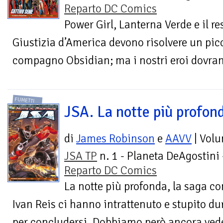
Reparto DC Comics
Power Girl, Lanterna Verde e il re
Giustizia d’America devono risolvere un pic
compagno Obsidian; ma i nostri eroi dovran
FUMETTI
JSA. La notte più profon
di
James Robinson
e
AAVV
| Vol
JSA TP
n. 1 - Planeta DeAgostini 
Reparto DC Comics
La notte più profonda, la saga co
Ivan Reis ci hanno intrattenuto e stupito dur
per concludersi. Dobbiamo però ancora ve