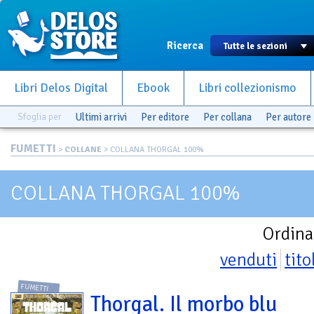
Ricerca
Libri Delos Digital
Ebook
Libri collezionismo
Sfoglia per
Ultimi arrivi
Per editore
Per collana
Per autore
FUMETTI
>
COLLANE
> COLLANA THORGAL 100%
COLLANA THORGAL 100%
Ordina
venduti
tito
FUMETTI
Thorgal. Il morbo blu