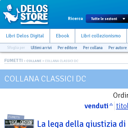
Ricerca
Libri Delos Digital
Ebook
Libri collezionismo
Sfoglia per
Ultimi arrivi
Per editore
Per collana
Per autore
FUMETTI
>
COLLANE
> COLLANA CLASSICI DC
COLLANA CLASSICI DC
Ordi
venduti
tito
FUMETTI
La lega della giustizia di