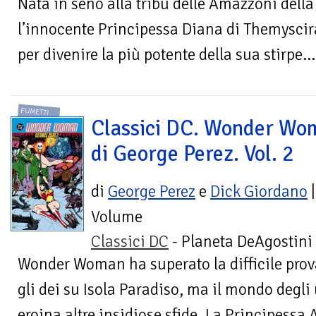
Nata in seno alla tribù delle Amazzoni della
l’innocente Principessa Diana di Themyscira
per divenire la più potente della sua stirpe… e
FUMETTI
Classici DC. Wonder Wo
di George Perez. Vol. 2
di
George Perez
e
Dick Giordano
|
Volume
Classici DC
- Planeta DeAgostini
Wonder Woman ha superato la difficile prov
gli dei su Isola Paradiso, ma il mondo degli
eroina altre insidiose sfide. La Principessa