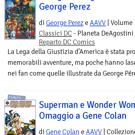
George Perez
di
George Perez
e
AAVV
| Volume
Classici DC
- Planeta DeAgostini 
Reparto DC Comics
La Lega della Giustizia d’America è stata pr
memorabili avventure, ma poche hanno lasc
nei fan come quelle illustrate da George Pérez
FUMETTI
Superman e Wonder Wo
Omaggio a Gene Colan
di
Gene Colan
e
AAVV
| Collezion