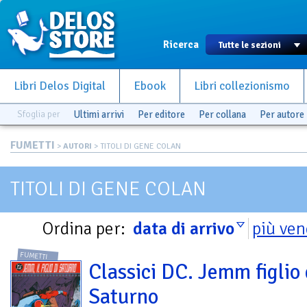
Ricerca
Libri Delos Digital
Ebook
Libri collezionismo
Sfoglia per
Ultimi arrivi
Per editore
Per collana
Per autore
FUMETTI
>
AUTORI
> TITOLI DI GENE COLAN
TITOLI DI GENE COLAN
Ordina per:
data di arrivo
più ven
FUMETTI
Classici DC. Jemm figlio 
Saturno