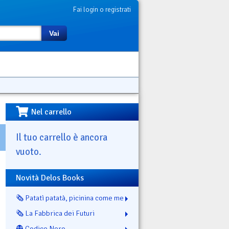
Fai login o registrati
Vai
Nel carrello
Il tuo carrello è ancora
vuoto.
Novità Delos Books
🗞️ Patatì patatà, picinina come me
🗞️ La Fabbrica dei Futuri
👻 Codice Nero