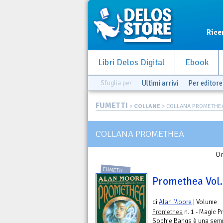
Rice
Libri Delos Digital
Ebook
Sfoglia per
Ultimi arrivi
Per editore
FUMETTI
>
COLLANE
> COLLANA PROMETHE
COLLANA PROMETHEA
Or
FUMETTI
Promethea Vol.
di
Alan Moore
| Volume
Promethea
n. 1 - Magic 
Sophie Bangs è una semp