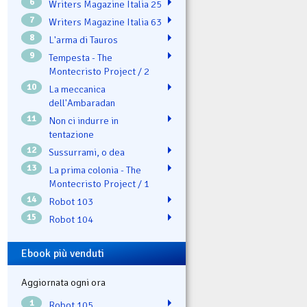
6
Writers Magazine Italia 25
7
Writers Magazine Italia 63
8
L'arma di Tauros
9
Tempesta - The
Montecristo Project / 2
10
La meccanica
dell'Ambaradan
11
Non ci indurre in
tentazione
12
Sussurrami, o dea
13
La prima colonia - The
Montecristo Project / 1
14
Robot 103
15
Robot 104
Ebook più venduti
Aggiornata ogni ora
1
Robot 105