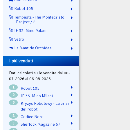
🚀 Robot 105
🚀 Tempesta - The Montecristo
Project / 2
🚀 IF 33. Mino Milani
🚀 Vetro
🔫 La Mantide Orchidea
I più venduti
Dati calcolati sulle vendite dal 08-
07-2026 al 06-08-2026
1
Robot 105
2
IF 33. Mino Milani
3
Kryzys Robotowy - La crisi
dei robot
4
Codice Nero
5
Sherlock Magazine 67