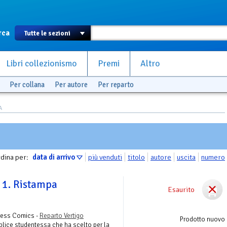
rca
Libri collezionismo
Premi
Altro
Per collana
Per autore
Per reparto
A
dina per:
data di arrivo
più venduti
titolo
autore
uscita
numero
 1. Ristampa
Esaurito
Press Comics -
Reparto Vertigo
Prodotto nuovo
lice studentessa che ha scelto per la