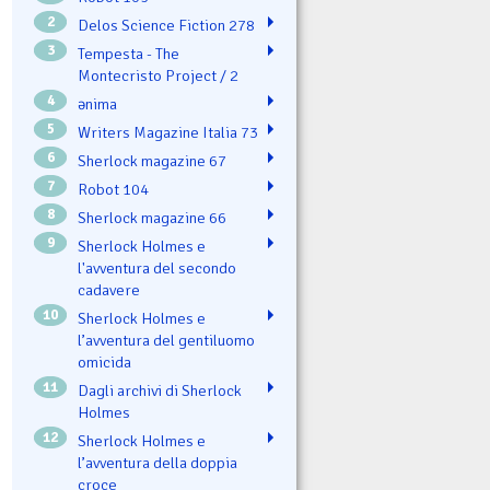
2
Delos Science Fiction 278
3
Tempesta - The
Montecristo Project / 2
4
ənima
5
Writers Magazine Italia 73
6
Sherlock magazine 67
7
Robot 104
8
Sherlock magazine 66
9
Sherlock Holmes e
l'avventura del secondo
cadavere
10
Sherlock Holmes e
l’avventura del gentiluomo
omicida
11
Dagli archivi di Sherlock
Holmes
12
Sherlock Holmes e
l’avventura della doppia
croce