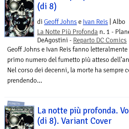
(di 8)
di
Geoff Johns
e
Ivan Reis
| Albo
La Notte Più Profonda
n. 1 - Plan
DeAgostini -
Reparto DC Comics
Geoff Johns e Ivan Reis fanno letteralmente 
primo numero del fumetto più atteso dell’a
Nel corso dei decenni, la morte ha sempre c
prendendo...
FUMETTI
La notte più profonda. Vo
(di 8). Variant Cover