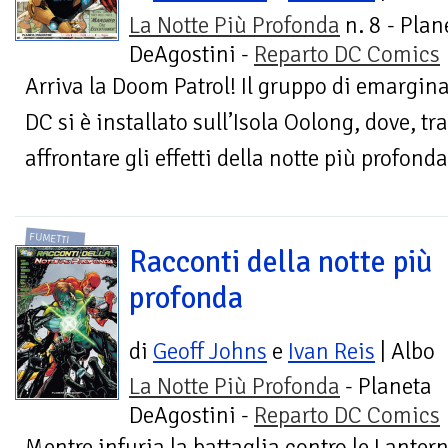
La Notte Più Profonda
n. 8 - Plan
DeAgostini -
Reparto DC Comics
Arriva la Doom Patrol! Il gruppo di emargin
DC si è installato sull’Isola Oolong, dove, tr
affrontare gli effetti della notte più profonda
FUMETTI
Racconti della notte più
profonda
di
Geoff Johns
e
Ivan Reis
| Albo
La Notte Più Profonda
- Planeta
DeAgostini -
Reparto DC Comics
Mentre infuria la battaglia contro le Lantern