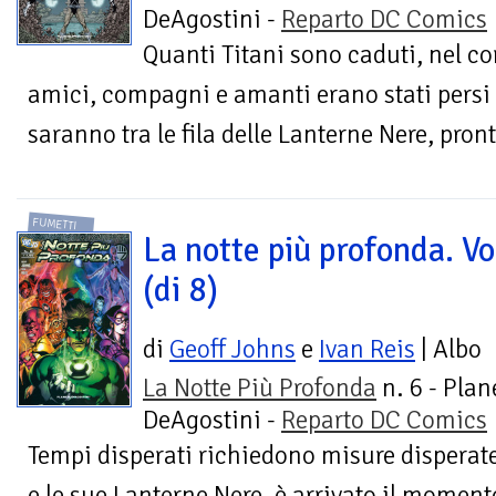
DeAgostini -
Reparto DC Comics
Quanti Titani sono caduti, nel co
amici, compagni e amanti erano stati persi 
saranno tra le fila delle Lanterne Nere, pront
FUMETTI
La notte più profonda. Vo
(di 8)
di
Geoff Johns
e
Ivan Reis
| Albo
La Notte Più Profonda
n. 6 - Plan
DeAgostini -
Reparto DC Comics
Tempi disperati richiedono misure disperate
e le sue Lanterne Nere, è arrivato il moment