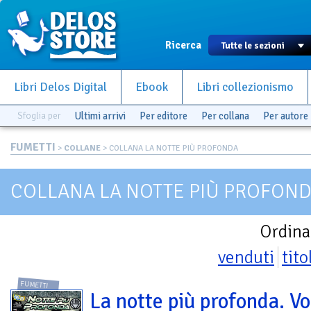
Ricerca
Libri Delos Digital
Ebook
Libri collezionismo
Sfoglia per
Ultimi arrivi
Per editore
Per collana
Per autore
FUMETTI
>
COLLANE
> COLLANA LA NOTTE PIÙ PROFONDA
COLLANA LA NOTTE PIÙ PROFON
Ordina
venduti
tito
FUMETTI
La notte più profonda. Vo