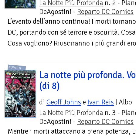
La Notte Più Profonda
n. 2 - Plan
DeAgostini -
Reparto DC Comics
L’evento dell’anno continua! I morti tornano 
DC, portando con sé terrore e oscurità. Cos
Cosa vogliono? Riusciranno i più grandi eroi
FUMETTI
La notte più profonda. Vo
(di 8)
di
Geoff Johns
e
Ivan Reis
| Albo
La Notte Più Profonda
n. 3 - Plan
DeAgostini -
Reparto DC Comics
Mentre i morti attaccano a piena potenza, 