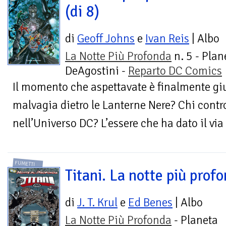
(di 8)
di
Geoff Johns
e
Ivan Reis
| Albo
La Notte Più Profonda
n. 5 - Plan
DeAgostini -
Reparto DC Comics
Il momento che aspettavate è finalmente giu
malvagia dietro le Lanterne Nere? Chi contro
nell’Universo DC? L’essere che ha dato il via
FUMETTI
Titani. La notte più prof
di
J. T. Krul
e
Ed Benes
| Albo
La Notte Più Profonda
- Planeta