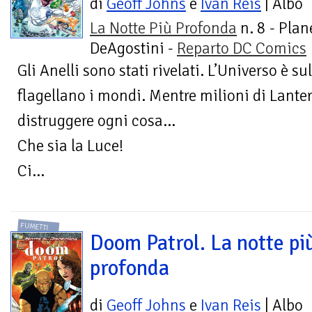
di
Geoff Johns
e
Ivan Reis
| Albo
La Notte Più Profonda
n. 8 - Plan
DeAgostini -
Reparto DC Comics
Gli Anelli sono stati rivelati. L’Universo è sul
flagellano i mondi. Mentre milioni di Lant
distruggere ogni cosa…
Che sia la Luce!
Ci...
FUMETTI
Doom Patrol. La notte pi
profonda
di
Geoff Johns
e
Ivan Reis
| Albo