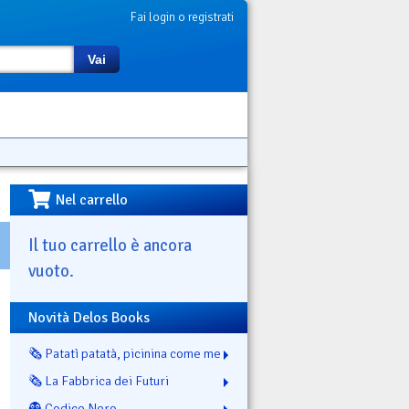
Fai login o registrati
Vai
Nel carrello
Il tuo carrello è ancora
vuoto.
Novità Delos Books
🗞️ Patatì patatà, picinina come me
🗞️ La Fabbrica dei Futuri
👻 Codice Nero