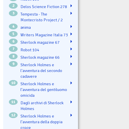
2
Delos Science Fiction 278
3
Tempesta - The
Montecristo Project / 2
4
ənima
5
Writers Magazine Italia 73
6
Sherlock magazine 67
7
Robot 104
8
Sherlock magazine 66
9
Sherlock Holmes e
l'avventura del secondo
cadavere
10
Sherlock Holmes e
l’avventura del gentiluomo
omicida
11
Dagli archivi di Sherlock
Holmes
12
Sherlock Holmes e
l’avventura della doppia
croce