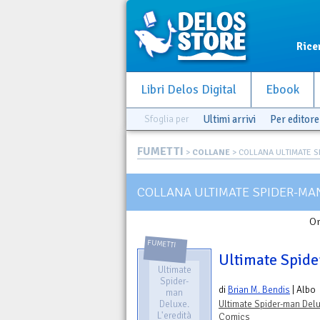
Rice
Libri Delos Digital
Ebook
Sfoglia per
Ultimi arrivi
Per editore
FUMETTI
>
COLLANE
> COLLANA ULTIMATE SP
COLLANA ULTIMATE SPIDER-MA
Or
FUMETTI
Ultimate Spide
Ultimate
Spider-
di
Brian M. Bendis
| Albo
man
Deluxe.
Ultimate Spider-man Del
L'eredità
Comics