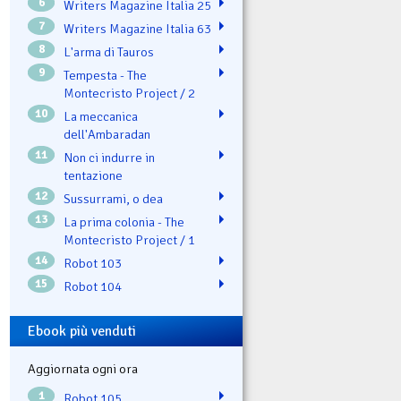
6
Writers Magazine Italia 25
7
Writers Magazine Italia 63
8
L'arma di Tauros
9
Tempesta - The
Montecristo Project / 2
10
La meccanica
dell'Ambaradan
11
Non ci indurre in
tentazione
12
Sussurrami, o dea
13
La prima colonia - The
Montecristo Project / 1
14
Robot 103
15
Robot 104
Ebook più venduti
Aggiornata ogni ora
1
Robot 105