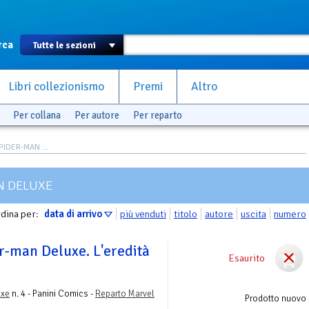
rca
Libri collezionismo
Premi
Altro
Per collana
Per autore
Per reparto
IDER-MAN ...
N DELUXE
dina per:
data di arrivo
più venduti
titolo
autore
uscita
numero
r-man Deluxe. L'eredità
Esaurito
uxe
n. 4 - Panini Comics -
Reparto Marvel
Prodotto nuovo