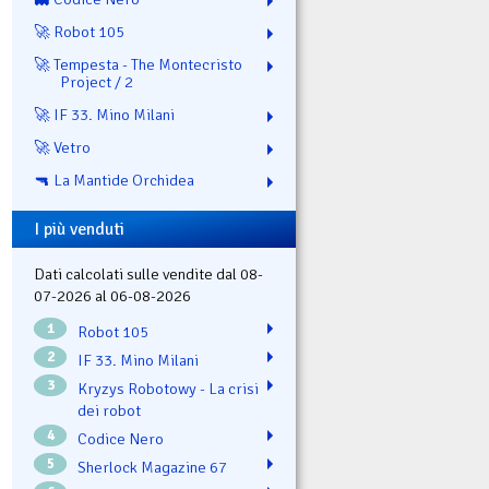
🚀 Robot 105
🚀 Tempesta - The Montecristo
Project / 2
🚀 IF 33. Mino Milani
🚀 Vetro
🔫 La Mantide Orchidea
I più venduti
Dati calcolati sulle vendite dal 08-
07-2026 al 06-08-2026
1
Robot 105
2
IF 33. Mino Milani
3
Kryzys Robotowy - La crisi
dei robot
4
Codice Nero
5
Sherlock Magazine 67