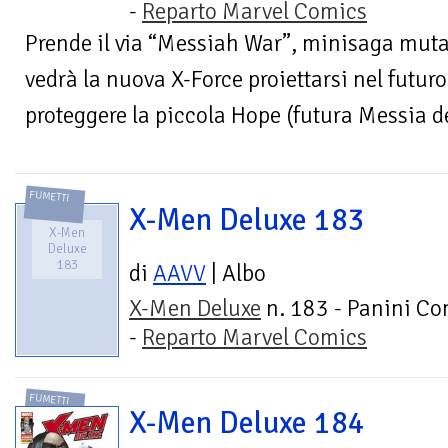
-
Reparto Marvel Comics
Prende il via “Messiah War”, minisaga muta
vedrà la nuova X-Force proiettarsi nel futuro
proteggere la piccola Hope (futura Messia de
FUMETTI
X-Men Deluxe 183
X-Men
Deluxe
183
di
AAVV
| Albo
X-Men Deluxe
n. 183 - Panini Co
-
Reparto Marvel Comics
FUMETTI
X-Men Deluxe 184