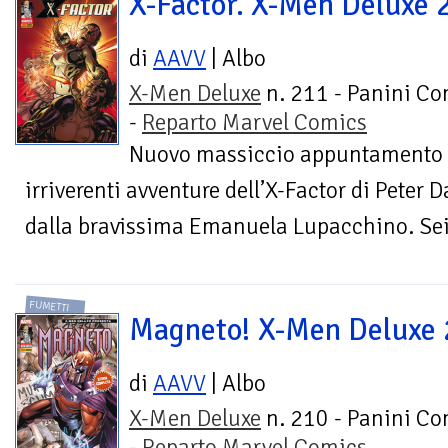
X-Factor. X-Men Deluxe 
di
AAVV
| Albo
X-Men Deluxe
n. 211 - Panini Co
-
Reparto Marvel Comics
Nuovo massiccio appuntamento co
irriverenti avventure dell’X-Factor di Peter 
dalla bravissima Emanuela Lupacchino. Sei s
FUMETTI
Magneto! X-Men Deluxe
di
AAVV
| Albo
X-Men Deluxe
n. 210 - Panini Co
-
Reparto Marvel Comics