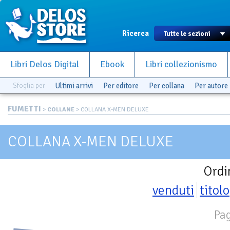
Ricerca
Libri Delos Digital
Ebook
Libri collezionismo
Sfoglia per
Ultimi arrivi
Per editore
Per collana
Per autore
FUMETTI
>
COLLANE
> COLLANA X-MEN DELUXE
COLLANA X-MEN DELUXE
Ordi
venduti
titolo
Pag