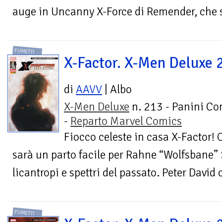
auge in Uncanny X-Force di Remender, che s
FUMETTI
X-Factor. X-Men Deluxe 
di
AAVV
| Albo
X-Men Deluxe
n. 213 - Panini Co
-
Reparto Marvel Comics
Fiocco celeste in casa X-Factor! 
sarà un parto facile per Rahne “Wolfsbane” 
licantropi e spettri del passato. Peter David 
FUMETTI