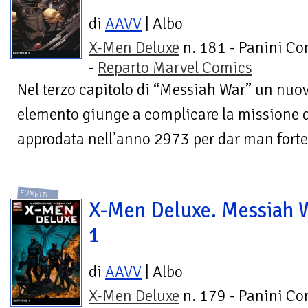
di
AAVV
| Albo
X-Men Deluxe
n. 181 - Panini Co
-
Reparto Marvel Comics
Nel terzo capitolo di “Messiah War” un nu
elemento giunge a complicare la missione di
approdata nell’anno 2973 per dar man forte 
FUMETTI
X-Men Deluxe. Messiah 
1
di
AAVV
| Albo
X-Men Deluxe
n. 179 - Panini Co