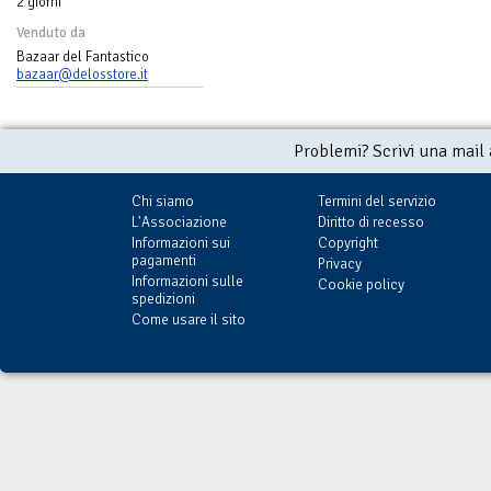
2 giorni
Venduto da
Bazaar del Fantastico
bazaar@delosstore.it
Problemi? Scrivi una mail
Chi siamo
Termini del servizio
L'Associazione
Diritto di recesso
Informazioni sui
Copyright
pagamenti
Privacy
Informazioni sulle
Cookie policy
spedizioni
Come usare il sito