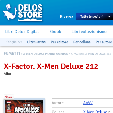
Ricerca
Libri Delos Digital
Ebook
Libri collezionismo
Sfoglia per
Ultimi arrivi
Per editore
Per collana
Per autore
FUMETTI
>
X-MEN DELUXE PANINI COMICS
> X-FACTOR. X-MEN DELUXE 212
X-Factor. X-Men Deluxe 212
Albo
Autore
AAVV
Collana
X-Men Deluxe
n.