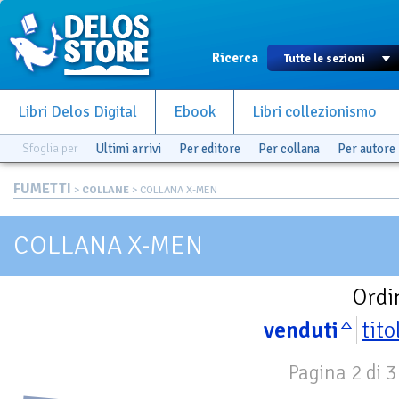
Ricerca
Libri Delos Digital
Ebook
Libri collezionismo
Sfoglia per
Ultimi arrivi
Per editore
Per collana
Per autore
FUMETTI
>
COLLANE
> COLLANA X-MEN
COLLANA X-MEN
Ordi
venduti
tito
Pagina 2 di 3