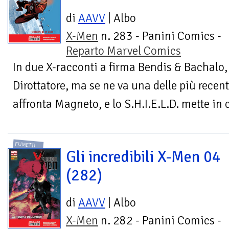
di
AAVV
| Albo
X-Men
n. 283 - Panini Comics -
Reparto Marvel Comics
In due X-racconti a firma Bendis & Bachalo, 
Dirottatore, ma se ne va una delle più recen
affronta Magneto, e lo S.H.I.E.L.D. mette i
FUMETTI
Gli incredibili X-Men 04
(282)
di
AAVV
| Albo
X-Men
n. 282 - Panini Comics -