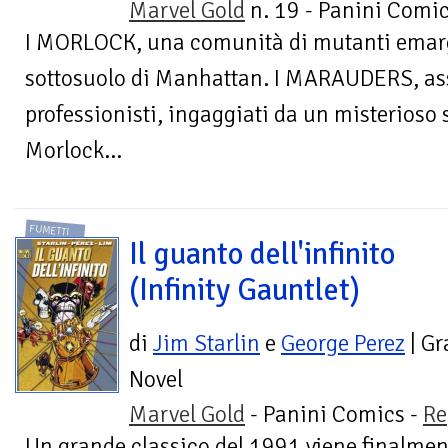
Marvel Gold
n. 19 - Panini Comic
I MORLOCK, una comunità di mutanti emargi
sottosuolo di Manhattan. I MARAUDERS, as
professionisti, ingaggiati da un misterioso 
Morlock...
FUMETTI
Il guanto dell'infinito
(Infinity Gauntlet)
di
Jim Starlin
e
George Perez
| Gr
Novel
Marvel Gold
- Panini Comics -
Re
Un grande classico del 1991 viene finalment