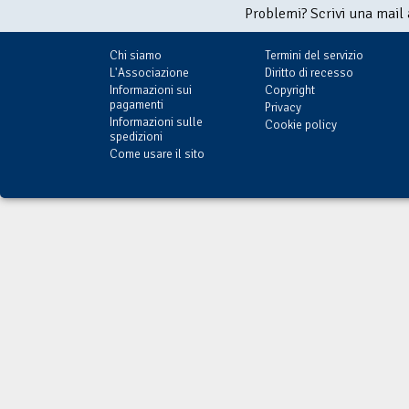
Problemi? Scrivi una mail
Chi siamo
Termini del servizio
L'Associazione
Diritto di recesso
Informazioni sui
Copyright
pagamenti
Privacy
Informazioni sulle
Cookie policy
spedizioni
Come usare il sito