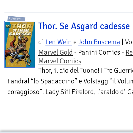
FUMETTI
Thor. Se Asgard cadesse
di
Len Wein
e
John Buscema
| V
Marvel Gold
- Panini Comics -
Re
Marvel Comics
Thor, il dio del Tuono! I Tre Guerr
Fandral “lo Spadaccino” e Volstagg "il Volum
coraggioso”! Lady Sif! Firelord, l’araldo di 