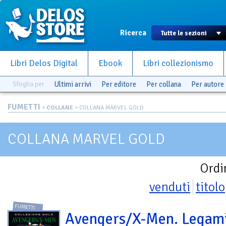
Ricerca
Libri Delos Digital
Ebook
Libri collezionismo
Sfoglia per
Ultimi arrivi
Per editore
Per collana
Per autore
FUMETTI
>
COLLANE
> COLLANA MARVEL GOLD
COLLANA MARVEL GOLD
Ordi
venduti
titolo
FUMETTI
Avengers/X-Men. Legami