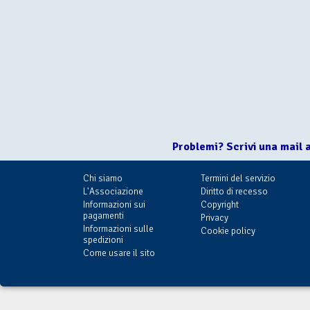
Problemi? Scrivi una mail 
Chi siamo
Termini del servizio
L'Associazione
Diritto di recesso
Informazioni sui
Copyright
pagamenti
Privacy
Informazioni sulle
Cookie policy
spedizioni
Come usare il sito