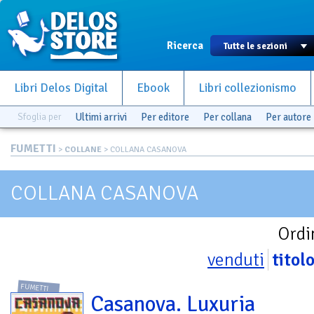
Ricerca
Libri Delos Digital
Ebook
Libri collezionismo
Sfoglia per
Ultimi arrivi
Per editore
Per collana
Per autore
FUMETTI
>
COLLANE
> COLLANA CASANOVA
COLLANA CASANOVA
Ordi
venduti
titol
FUMETTI
Casanova. Luxuria