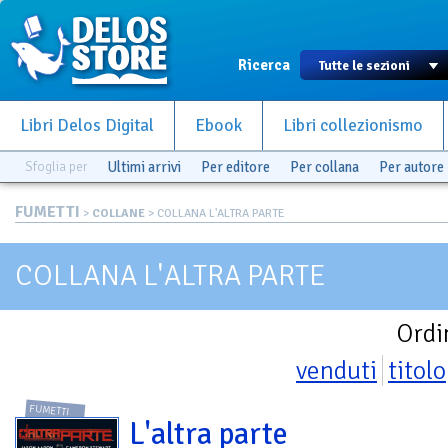
Ricerca
Libri Delos Digital
Ebook
Libri collezionismo
Sfoglia per
Ultimi arrivi
Per editore
Per collana
Per autore
FUMETTI
>
COLLANE
> COLLANA L'ALTRA PARTE
COLLANA L'ALTRA PARTE
Ordi
venduti
titolo
FUMETTI
L'altra parte