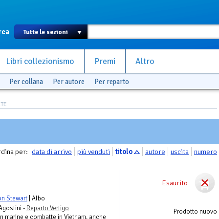
rca
Libri collezionismo
Premi
Altro
Per collana
Per autore
Per reparto
RTE
dina per:
data di arrivo
più venduti
titolo
autore
uscita
numero
Esaurito
n Stewart
| Albo
Agostini -
Reparto Vertigo
Prodotto nuovo
 un marine e combatte in Vietnam. anche