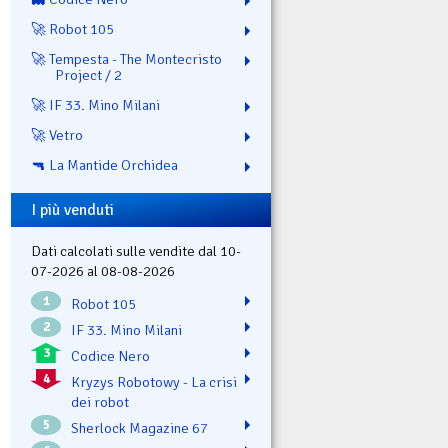
🚀 Robot 105
🚀 Tempesta - The Montecristo
Project / 2
🚀 IF 33. Mino Milani
🚀 Vetro
🔫 La Mantide Orchidea
I più venduti
Dati calcolati sulle vendite dal 10-
07-2026 al 08-08-2026
1
Robot 105
2
IF 33. Mino Milani
3
Codice Nero
4
Kryzys Robotowy - La crisi
dei robot
5
Sherlock Magazine 67