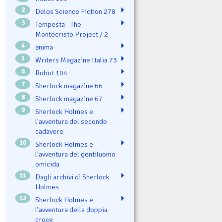
2
Delos Science Fiction 278
3
Tempesta - The
Montecristo Project / 2
4
ənima
5
Writers Magazine Italia 73
6
Robot 104
7
Sherlock magazine 66
8
Sherlock magazine 67
9
Sherlock Holmes e
l'avventura del secondo
cadavere
10
Sherlock Holmes e
l’avventura del gentiluomo
omicida
11
Dagli archivi di Sherlock
Holmes
12
Sherlock Holmes e
l’avventura della doppia
croce