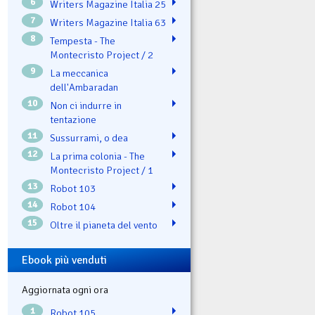
6
Writers Magazine Italia 25
7
Writers Magazine Italia 63
8
Tempesta - The
Montecristo Project / 2
9
La meccanica
dell'Ambaradan
10
Non ci indurre in
tentazione
11
Sussurrami, o dea
12
La prima colonia - The
Montecristo Project / 1
13
Robot 103
14
Robot 104
15
Oltre il pianeta del vento
Ebook più venduti
Aggiornata ogni ora
1
Robot 105