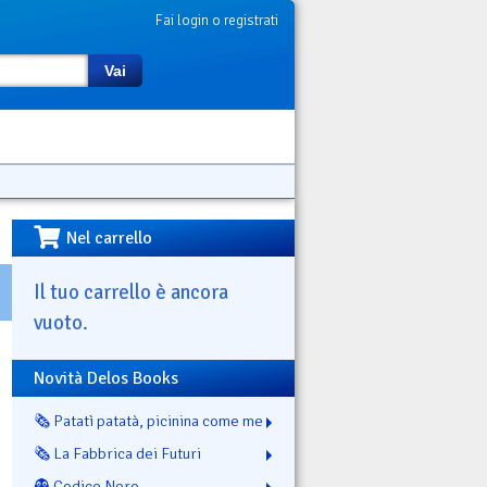
Fai login o registrati
Vai
Nel carrello
Il tuo carrello è ancora
vuoto.
Novità Delos Books
🗞️ Patatì patatà, picinina come me
🗞️ La Fabbrica dei Futuri
👻 Codice Nero