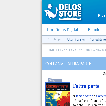
Rice
Libri Delos Digital
Ebook
Sfoglia per
Ultimi arrivi
Per editore
FUMETTI
>
COLLANE
> COLLANA L'ALTRA PA
COLLANA L'ALTRA PARTE
Or
FUMETTI
L'altra parte
di
James Aaron
e
Camero
L'Altra Parte
- Planeta De
soldato Billy Everette è