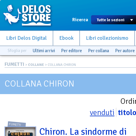
Ricerca
Libri Delos Digital
Ebook
Libri collezionismo
Sfoglia per
Ultimi arrivi
Per editore
Per collana
Per autore
FUMETTI
>
COLLANE
> COLLANA CHIRON
COLLANA CHIRON
Ordi
venduti
titol
FUMETTI
Chiron. La sindorme di