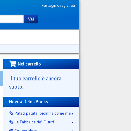
Fai login o registrati
Vai
Nel carrello
Il tuo carrello è ancora
vuoto.
Novità Delos Books
🗞️ Patatì patatà, picinina come me
🗞️ La Fabbrica dei Futuri
👻 Codice Nero