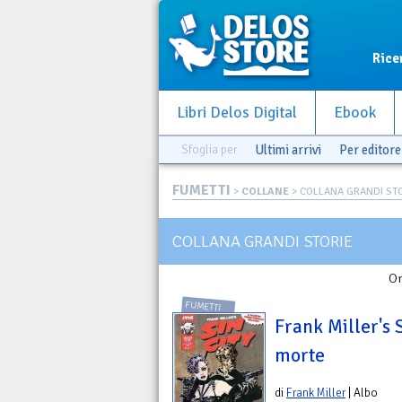
Rice
Libri Delos Digital
Ebook
Sfoglia per
Ultimi arrivi
Per editore
FUMETTI
>
COLLANE
> COLLANA GRANDI ST
COLLANA GRANDI STORIE
Or
FUMETTI
Frank Miller's 
morte
di
Frank Miller
| Albo