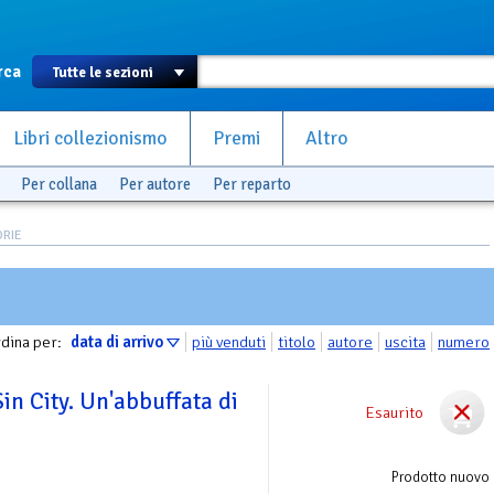
rca
Libri collezionismo
Premi
Altro
Per collana
Per autore
Per reparto
ORIE
dina per:
data di arrivo
più venduti
titolo
autore
uscita
numero
Sin City. Un'abbuffata di
Esaurito
Prodotto nuovo