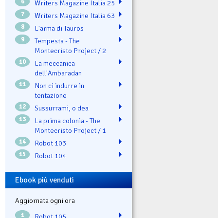
6
Writers Magazine Italia 25
7
Writers Magazine Italia 63
8
L'arma di Tauros
9
Tempesta - The
Montecristo Project / 2
10
La meccanica
dell'Ambaradan
11
Non ci indurre in
tentazione
12
Sussurrami, o dea
13
La prima colonia - The
Montecristo Project / 1
14
Robot 103
15
Robot 104
Ebook più venduti
Aggiornata ogni ora
1
Robot 105