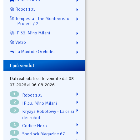
🚀 Robot 105
🚀 Tempesta - The Montecristo
Project / 2
🚀 IF 33. Mino Milani
🚀 Vetro
🔫 La Mantide Orchidea
I più venduti
Dati calcolati sulle vendite dal 08-
07-2026 al 06-08-2026
1
Robot 105
2
IF 33. Mino Milani
3
Kryzys Robotowy - La crisi
dei robot
4
Codice Nero
5
Sherlock Magazine 67