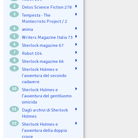
2
Delos Science Fiction 278
3
Tempesta - The
Montecristo Project / 2
4
ənima
5
Writers Magazine Italia 73
6
Sherlock magazine 67
7
Robot 104
8
Sherlock magazine 66
9
Sherlock Holmes e
l'avventura del secondo
cadavere
10
Sherlock Holmes e
l’avventura del gentiluomo
omicida
11
Dagli archivi di Sherlock
Holmes
12
Sherlock Holmes e
l’avventura della doppia
croce