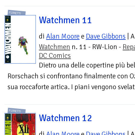
FUMETTI
Watchmen 11
di
Alan Moore
e
Dave Gibbons
| A
Watchmen
n. 11 - RW-Lion -
Rep
DC Comics
Dietro una delle copertine più be
Rorschach si confrontano finalmente con Oz
sua roccaforte artica. I piani vengono svelat
FUMETTI
Watchmen 12
di
Alan Moore
e
Dave Gibbons
| A