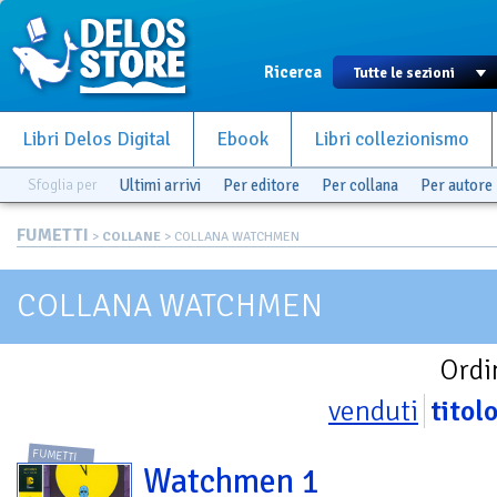
Ricerca
Libri Delos Digital
Ebook
Libri collezionismo
Sfoglia per
Ultimi arrivi
Per editore
Per collana
Per autore
FUMETTI
>
COLLANE
> COLLANA WATCHMEN
COLLANA WATCHMEN
Ordi
venduti
titol
FUMETTI
Watchmen 1