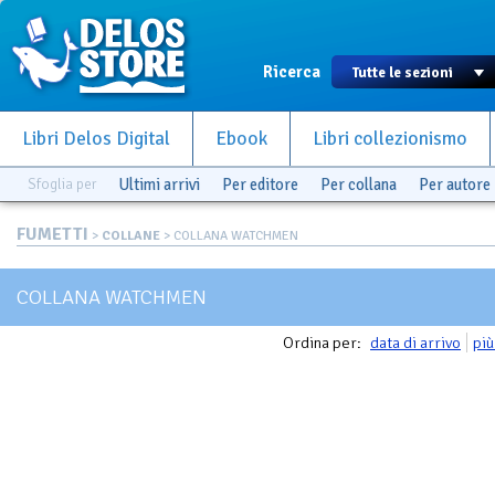
Ricerca
Libri Delos Digital
Ebook
Libri collezionismo
Sfoglia per
Ultimi arrivi
Per editore
Per collana
Per autore
FUMETTI
>
COLLANE
> COLLANA WATCHMEN
COLLANA WATCHMEN
Ordina per:
data di arrivo
più