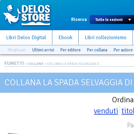
Ricerca
Libri Delos Digital
Ebook
Libri collezionismo
Sfoglia per
Ultimi arrivi
Per editore
Per collana
Per autore
FUMETTI
>
COLLANE
> COLLANA LA SPADA SELVAGGIA D...
COLLANA LA SPADA SELVAGGIA D
Ordina
venduti
tito
Pa