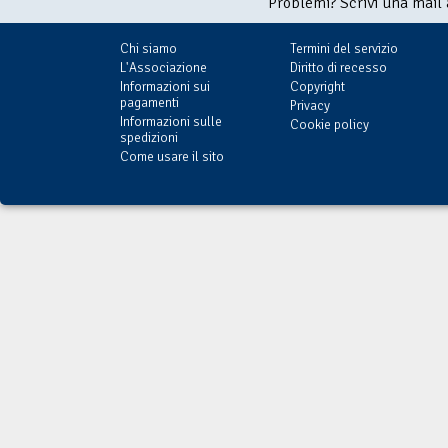
Problemi? Scrivi una mail
Chi siamo
Termini del servizio
L'Associazione
Diritto di recesso
Informazioni sui
Copyright
pagamenti
Privacy
Informazioni sulle
Cookie policy
spedizioni
Come usare il sito