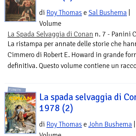
di
Roy Thomas
e
Sal Bushema
|
Volume
La Spada Selvaggia di Conan
n. 7 - Panini 
La ristampa per annate delle storie che hann
Cimmero di Robert E. Howard in grande for
definitiva. Questo volume contiene un racco
FUMETTI
La spada selvaggia di Co
1978 (2)
di
Roy Thomas
e
John Bushema
|
Volume