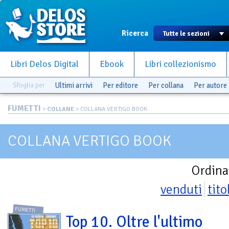
Ricerca
Libri Delos Digital
Ebook
Libri collezionismo
Sfoglia per
Ultimi arrivi
Per editore
Per collana
Per autore
FUMETTI
>
COLLANE
> COLLANA VERTIGO BOOK
COLLANA VERTIGO BOOK
Ordina
venduti
tito
FUMETTI
Top 10. Oltre l'ultimo