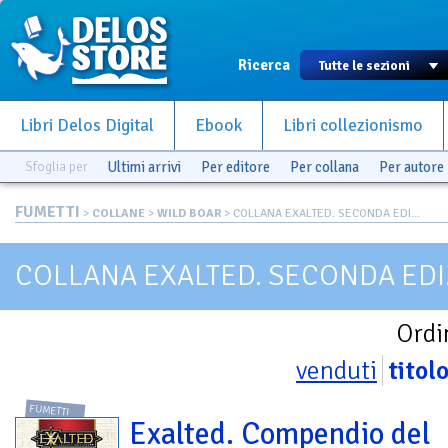
Ricerca
Libri Delos Digital
Ebook
Libri collezionismo
Sfoglia per
Ultimi arrivi
Per editore
Per collana
Per autore
FUMETTI
>
COLLANE
>
WILD BOAR
> COLLANA EXALTED. SECONDA EDI...
COLLANA EXALTED. SECONDA ED
Ordi
venduti
titol
FUMETTI
Exalted. Compendio del