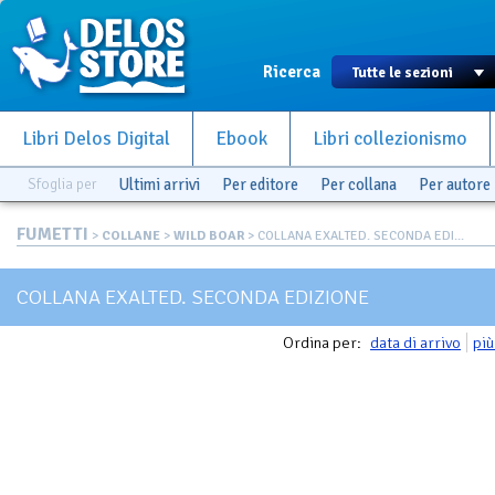
Ricerca
Libri Delos Digital
Ebook
Libri collezionismo
Sfoglia per
Ultimi arrivi
Per editore
Per collana
Per autore
FUMETTI
>
COLLANE
>
WILD BOAR
> COLLANA EXALTED. SECONDA EDI...
COLLANA EXALTED. SECONDA EDIZIONE
Ordina per:
data di arrivo
più