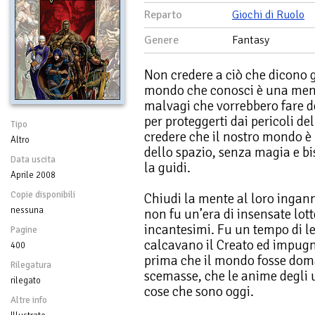
Reparto
Giochi di Ruolo
Genere
Fantasy
Non credere a ciò che dicono gl
mondo che conosci è una menz
malvagi che vorrebbero fare d
per proteggerti dai pericoli del
Tipo
credere che il nostro mondo è 
Altro
dello spazio, senza magia e 
Data uscita
la guidi.
Aprile 2008
Copie disponibili
Chiudi la mente al loro ingann
nessuna
non fu un’era di insensate lott
incantesimi. Fu un tempo di le
Pagine
calcavano il Creato ed impugna
400
prima che il mondo fosse doma
Rilegatura
scemasse, che le anime degli 
rilegato
cose che sono oggi.
Altre info