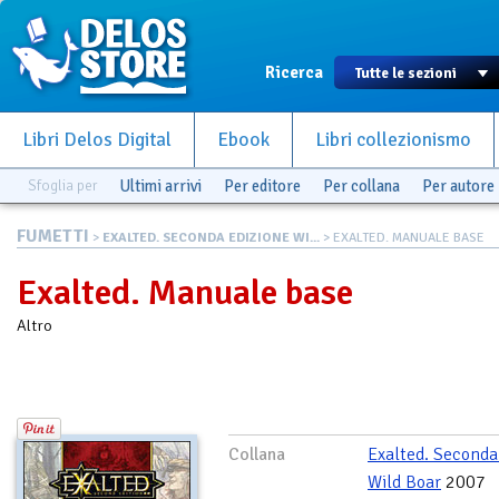
Ricerca
Libri Delos Digital
Ebook
Libri collezionismo
Sfoglia per
Ultimi arrivi
Per editore
Per collana
Per autore
FUMETTI
>
EXALTED. SECONDA EDIZIONE WI...
> EXALTED. MANUALE BASE
Exalted. Manuale base
Altro
Collana
Exalted. Seconda
Wild Boar
2007