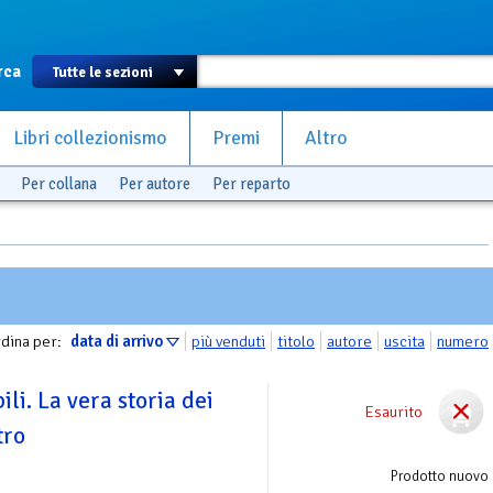
rca
Libri collezionismo
Premi
Altro
Per collana
Per autore
Per reparto
dina per:
data di arrivo
più venduti
titolo
autore
uscita
numero
li. La vera storia dei
Esaurito
tro
Prodotto nuovo