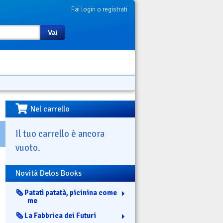
Fai login o registrati
Vai
Nel carrello
Il tuo carrello è ancora
vuoto.
Novità Delos Books
🗞️ Patatì patatà, picinina come
me
🗞️ La Fabbrica dei Futuri