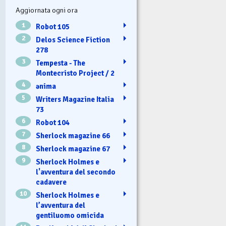
Aggiornata ogni ora
1
Robot 105
2
Delos Science Fiction
278
3
Tempesta - The
Montecristo Project / 2
4
ənima
5
Writers Magazine Italia
73
6
Robot 104
7
Sherlock magazine 66
8
Sherlock magazine 67
9
Sherlock Holmes e
l'avventura del secondo
cadavere
10
Sherlock Holmes e
l’avventura del
gentiluomo omicida