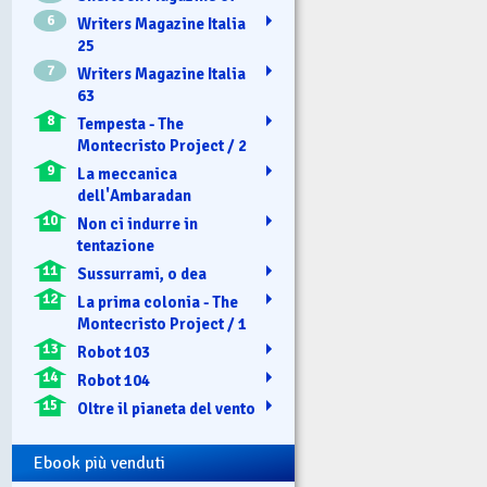
6
Writers Magazine Italia
25
7
Writers Magazine Italia
63
8
Tempesta - The
Montecristo Project / 2
9
La meccanica
dell'Ambaradan
10
Non ci indurre in
tentazione
11
Sussurrami, o dea
12
La prima colonia - The
Montecristo Project / 1
13
Robot 103
14
Robot 104
15
Oltre il pianeta del vento
Ebook più venduti