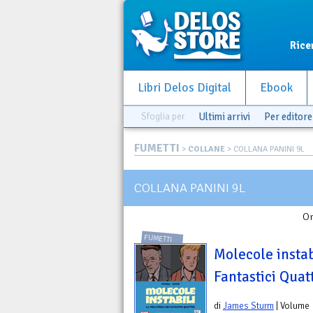
Rice
Libri Delos Digital
Ebook
Sfoglia per
Ultimi arrivi
Per editore
FUMETTI
>
COLLANE
> COLLANA PANINI 9L
COLLANA PANINI 9L
Or
FUMETTI
Molecole instabi
Fantastici Quat
di
James Sturm
| Volume