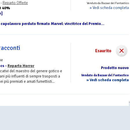
 -
Reparto Offerte
Venduto da Bazaar del Fantastico
» Vedi scheda completa
O 40%
o]
 capolavoro perduto firmato Marvel: vincitrice del Premio...
 racconti
Esaurito
me
cs -
Reparto Horror
Prodotto nuovo
vocativi del maestro del genere gotico e
Venduto da Bazaar del Fantastico
ani più influenti di sempre trasposti a
» Vedi scheda completa
i più premiati e amati fumettisti...