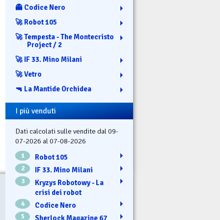
👻 Codice Nero
🚀 Robot 105
🚀 Tempesta - The Montecristo
Project / 2
🚀 IF 33. Mino Milani
🚀 Vetro
🔫 La Mantide Orchidea
I più venduti
Dati calcolati sulle vendite dal 09-
07-2026 al 07-08-2026
1
Robot 105
2
IF 33. Mino Milani
3
Kryzys Robotowy - La
crisi dei robot
4
Codice Nero
5
Sherlock Magazine 67