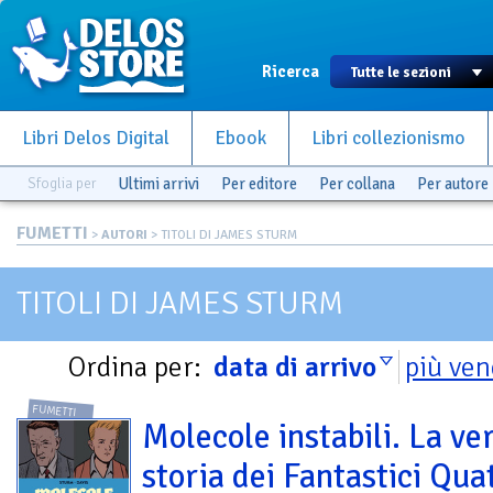
Ricerca
Libri Delos Digital
Ebook
Libri collezionismo
Sfoglia per
Ultimi arrivi
Per editore
Per collana
Per autore
FUMETTI
>
AUTORI
> TITOLI DI JAMES STURM
TITOLI DI JAMES STURM
Ordina per:
data di arrivo
più ven
FUMETTI
Molecole instabili. La ve
storia dei Fantastici Qua