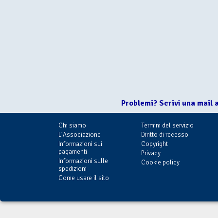
Problemi? Scrivi una mail 
Chi siamo
Termini del servizio
L'Associazione
Diritto di recesso
Informazioni sui
Copyright
pagamenti
Privacy
Informazioni sulle
Cookie policy
spedizioni
Come usare il sito