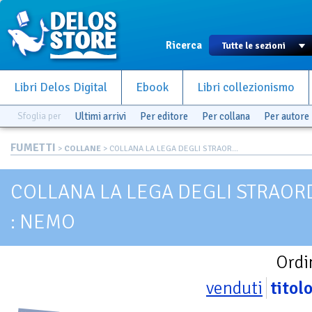
Ricerca
Libri Delos Digital
Ebook
Libri collezionismo
Sfoglia per
Ultimi arrivi
Per editore
Per collana
Per autore
FUMETTI
>
COLLANE
> COLLANA LA LEGA DEGLI STRAOR...
COLLANA LA LEGA DEGLI STRAOR
: NEMO
Ordi
venduti
titol