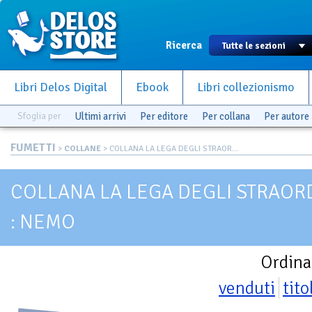
Ricerca
Libri Delos Digital
Ebook
Libri collezionismo
Sfoglia per
Ultimi arrivi
Per editore
Per collana
Per autore
FUMETTI
>
COLLANE
> COLLANA LA LEGA DEGLI STRAOR...
COLLANA LA LEGA DEGLI STRAOR
: NEMO
Ordina
venduti
tito