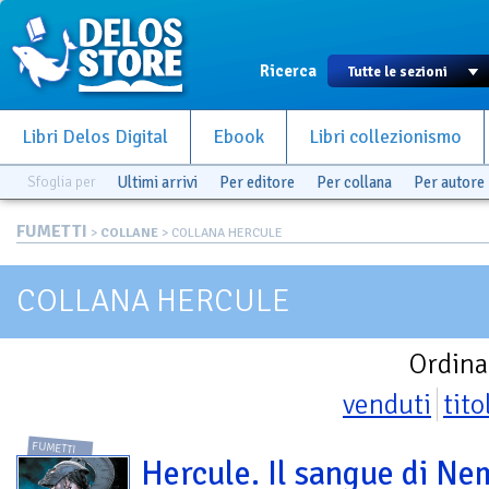
Ricerca
Libri Delos Digital
Ebook
Libri collezionismo
Sfoglia per
Ultimi arrivi
Per editore
Per collana
Per autore
FUMETTI
>
COLLANE
> COLLANA HERCULE
COLLANA HERCULE
Ordina
venduti
tito
FUMETTI
Hercule. Il sangue di N