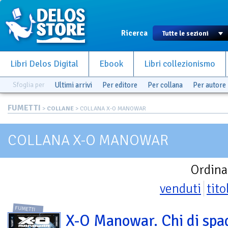
Ricerca
Libri Delos Digital
Ebook
Libri collezionismo
Sfoglia per
Ultimi arrivi
Per editore
Per collana
Per autore
FUMETTI
>
COLLANE
> COLLANA X-O MANOWAR
COLLANA X-O MANOWAR
Ordina
venduti
tito
FUMETTI
X-O Manowar. Chi di spa