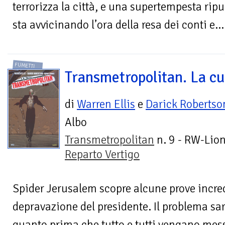
terrorizza la città, e una supertempesta ripul
sta avvicinando l’ora della resa dei conti e...
FUMETTI
Transmetropolitan. La cu
di
Warren Ellis
e
Darick Robertso
Albo
Transmetropolitan
n. 9 - RW-Lion
Reparto Vertigo
Spider Jerusalem scopre alcune prove incred
depravazione del presidente. Il problema sar
quanto prima che tutto e tutti vengano messi