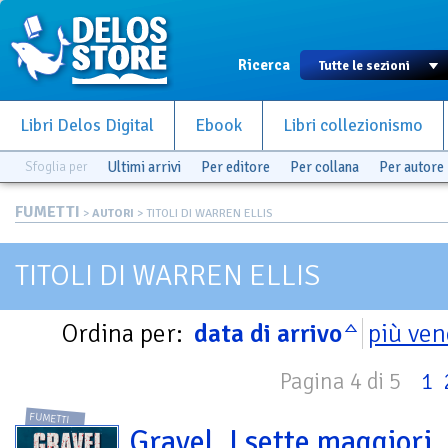
Ricerca
Libri Delos Digital
Ebook
Libri collezionismo
Sfoglia per
Ultimi arrivi
Per editore
Per collana
Per autore
FUMETTI
>
AUTORI
> TITOLI DI WARREN ELLIS
TITOLI DI WARREN ELLIS
Ordina per:
data di arrivo
più ven
Pagina 4 di 5
1
FUMETTI
Gravel. I sette maggiori