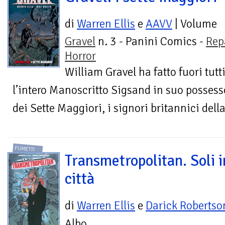
di
Warren Ellis
e
AAVV
| Volume
Gravel
n. 3 - Panini Comics -
Rep
Horror
William Gravel ha fatto fuori tutt
l’intero Manoscritto Sigsand in suo possesso
dei Sette Maggiori, i signori britannici dell
FUMETTI
Transmetropolitan. Soli i
città
di
Warren Ellis
e
Darick Robertso
Albo