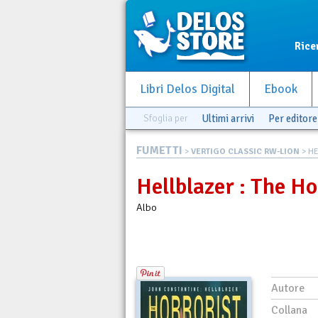
Rice
Libri Delos Digital
Ebook
Sfoglia per
Ultimi arrivi
Per editore
FUMETTI
>
VERTIGO CLASSIC RW-LION
> HE
Hellblazer : The Ho
Albo
Autore
Collana