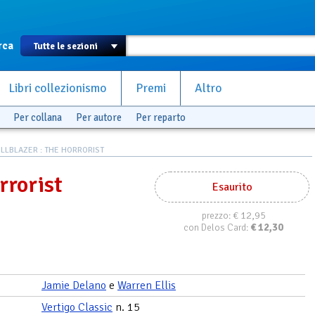
rca
Libri collezionismo
Premi
Altro
Per collana
Per autore
Per reparto
LLBLAZER : THE HORRORIST
rrorist
Esaurito
€ 12,95
prezzo:
€
12,30
con Delos Card:
Jamie Delano
e
Warren Ellis
Vertigo Classic
n. 15