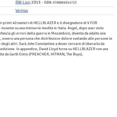
RW-Lion
2013 -
ISBN: 9788866914723
Vertigo
ei primi 40 numeri di HELLBLAZER e il disegnatore di V FOR
nsieme su una miniserie inedita in Italia. Angel, dopo aver visto
infanzia gli orrori della guerra in Mozambico, diventa da adulto una
", ovvero una persona che distribuisce dolore svelando alle persone le
 degli altri. Sarà John Constantine a dover cercare di liberarla da
edizione. In appendice, David Lloyd torna su HELLBLAZER con una
itta da Garth Ennis (PREACHER, HITMAN, The Boys).