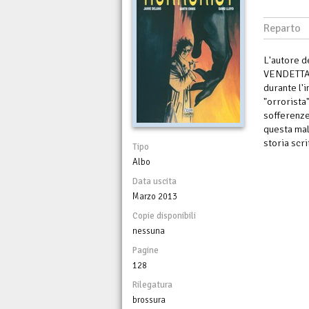
Reparto
L'autore d
VENDETTA i
durante l'
"orrorista
sofferenze
questa mal
storia scr
Tipo
Albo
Data uscita
Marzo 2013
Copie disponibili
nessuna
Pagine
128
Rilegatura
brossura